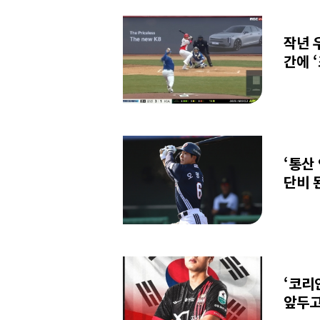
작년 
간에 
‘통산
단비 
‘코리
앞두고