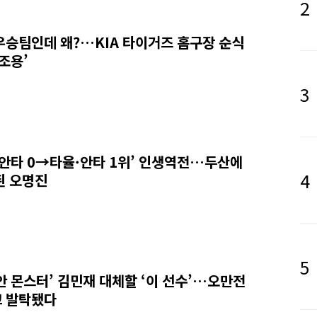
우승팀인데 왜?…KIA 타이거즈 홈구장 순식
‘조용’
 안타 0→타율·안타 1위’ 인생역전…두산에
된 오명진
안 몬스터’ 김민재 대체할 ‘이 선수’…오만전
 발탁됐다