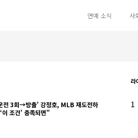
연예 소식
사
라
운전 3회→방출’ 강정호, MLB 재도전하
‘이 조건’ 충족되면”