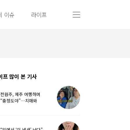
회 이슈
라이프
이프 많이 본 기사
전원주, 제주 여행하며
“충청도야”…치매와
경도인지장애 차이는
“입에서 ‘이 냄새’ 난다”