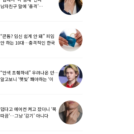
남자친구 말에 ‘충격’…
치명적인 ‘이 병’이었다
“콘돔? 임신 쉽게 안 돼” 피임
안 하는 10대…충격적인 한국
피임 수준
“안색 초췌하네” 우려나온 던…
알고보니 ‘햇빛’ 쫴야하는 ‘이
병’ 앓고 있었다
덥다고 에어컨 켜고 잤더니 ‘목
따끔’…그냥 ‘감기’ 아니다