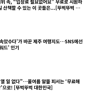
위 속, “입장료 필요없어요” 무료로 시원하
길 산책할 수 있는 이 곳들은...[뚜벅뚜벅 대
]
 속았수다’가 바꾼 제주 여행지도…SNS에선
키워드’ 인기
 열 일 없다”…올여름 알뜰 피서는 ‘무료해
’으로! [뚜벅뚜벅 대한민국]