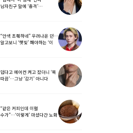
남자친구 말에 ‘충격’…
치명적인 ‘이 병’이었다
“안색 초췌하네” 우려나온 던…
알고보니 ‘햇빛’ 쫴야하는 ‘이
병’ 앓고 있었다
덥다고 에어컨 켜고 잤더니 ‘목
따끔’…그냥 ‘감기’ 아니다
“같은 커피인데 이럴
수가”…‘이렇게’ 마셨다간 노화
가속 페달 밟는다