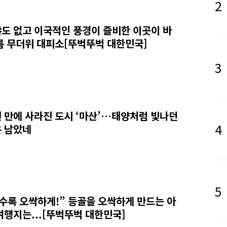
도 없고 이국적인 풍경이 즐비한 이곳이 바
름 무더위 대피소[뚜벅뚜벅 대한민국]
년 만에 사라진 도시 ‘마산’…태양처럼 빛나던
 남았네
수록 오싹하게!” 등골을 오싹하게 만드는 아
여행지는...[뚜벅뚜벅 대한민국]