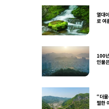
열대야
로 여
100
인물은
“더울
찔한 