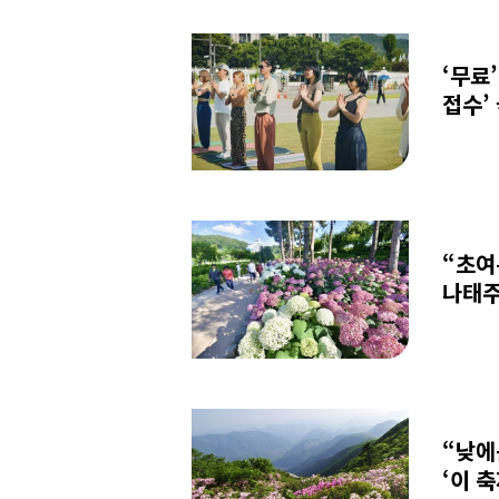
‘무료
접수’
“초여
나태주
“낮에
‘이 