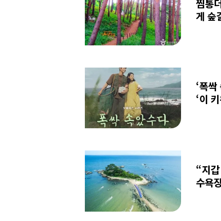
찜통더
게 숲
한민국
‘폭싹
‘이 
“지갑
수욕장