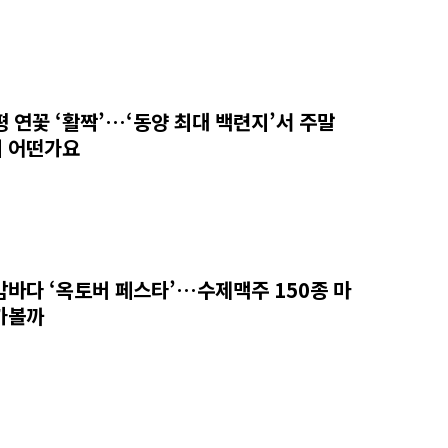
평 연꽃 ‘활짝’…‘동양 최대 백련지’서 주말
 어떤가요
밤바다 ‘옥토버 페스타’…수제맥주 150종 마
가볼까