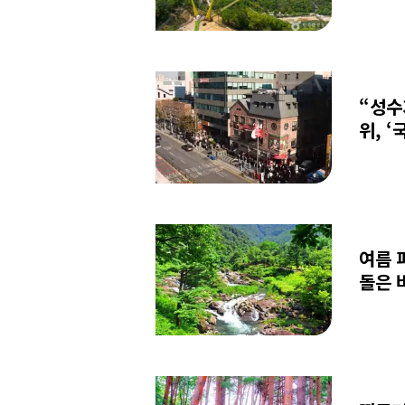
“성수
위, 
여름 
돌은 