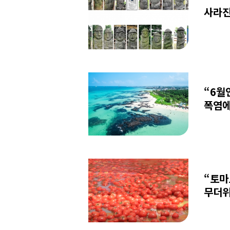
사라진
“6월
폭염에
“토마
무더위