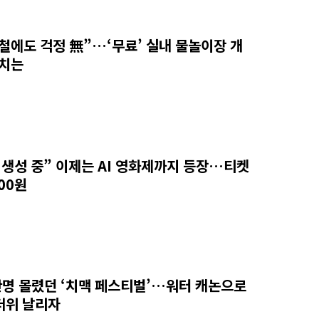
철에도 걱정 無”…‘무료’ 실내 물놀이장 개
위치는
 생성 중” 이제는 AI 영화제까지 등장…티켓
00원
만명 몰렸던 ‘치맥 페스티벌’…워터 캐논으로
더위 날리자