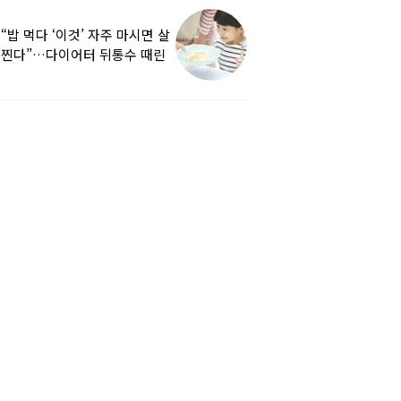
“밥 먹다 ‘이것’ 자주 마시면 살
찐다”…다이어터 뒤통수 때린
반전 연구