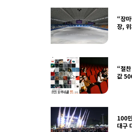
“장마
장, 
“절찬
값 50
100
대구 