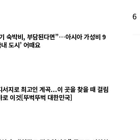
기 숙박비, 부담된다면”…아시아 가성비 9
‘국내 도시’ 어때요
피서지로 최고인 계곡...이 곳을 찾을 때 걸림
바로 이것[뚜벅뚜벅 대한민국]