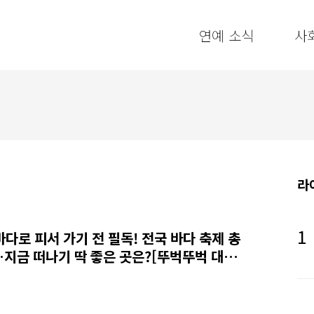
연예 소식
사
라
바다로 피서 가기 전 필독! 전국 바다 축제 총
지금 떠나기 딱 좋은 곳은?[뚜벅뚜벅 대한