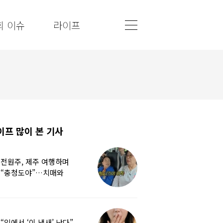
회 이슈
라이프
이프 많이 본 기사
전원주, 제주 여행하며
“충청도야”…치매와
경도인지장애 차이는
“입에서 ‘이 냄새’ 난다”