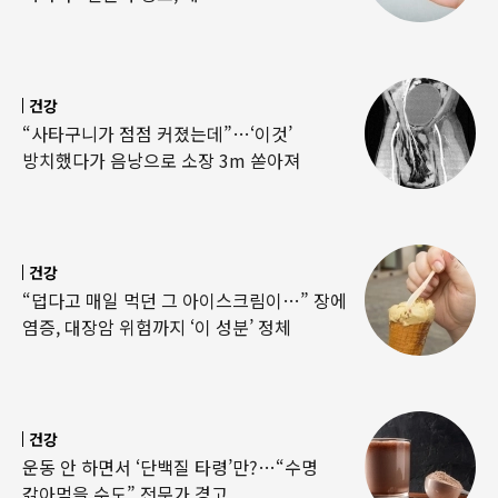
건강
“사타구니가 점점 커졌는데”…‘이것’
방치했다가 음낭으로 소장 3m 쏟아져
건강
“덥다고 매일 먹던 그 아이스크림이…” 장에
염증, 대장암 위험까지 ‘이 성분’ 정체
건강
운동 안 하면서 ‘단백질 타령’만?…“수명
갉아먹을 수도” 전문가 경고