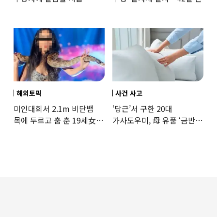
37도까지 치솟은 교도소
상황
해외토픽
사건 사고
미인대회서 2.1m 비단뱀
‘당근’서 구한 20대
목에 두르고 춤 춘 19세女
가사도우미, 母 유품 ‘금반지
‘경악’…결국
·팔찌’ 훔쳐 녹였다