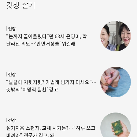
갓생 살기
건강
“눈까지 끌어올렸다”던 63세 윤영미, 확
달라진 외모…‘안면거상술’ 뭐길래
건강
“발끝이 저릿저릿? 가볍게 넘기지 마세요”…
뜻밖의 ‘치명적 질환’ 경고
건강
설거지용 스펀지, 교체 시기는?…“하루 쓰고
버려라” 전문가 경고, 왜