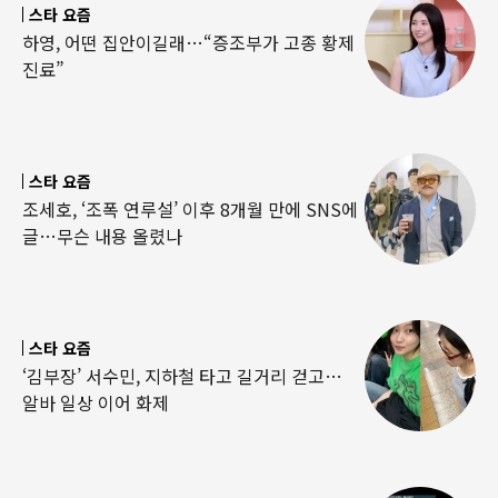
스타 요즘
하영, 어떤 집안이길래…“증조부가 고종 황제
진료”
스타 요즘
조세호, ‘조폭 연루설’ 이후 8개월 만에 SNS에
글…무슨 내용 올렸나
스타 요즘
‘김부장’ 서수민, 지하철 타고 길거리 걷고…
알바 일상 이어 화제