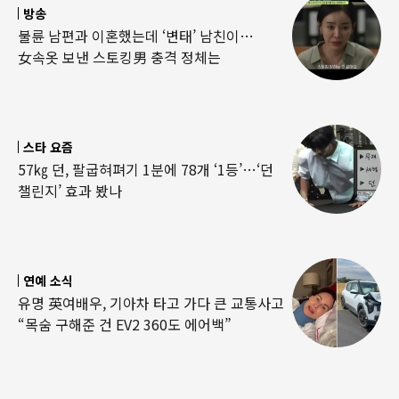
방송
불륜 남편과 이혼했는데 ‘변태’ 남친이…
女속옷 보낸 스토킹男 충격 정체는
스타 요즘
57㎏ 던, 팔굽혀펴기 1분에 78개 ‘1등’…‘던
챌린지’ 효과 봤나
연예 소식
유명 英여배우, 기아차 타고 가다 큰 교통사고
“목숨 구해준 건 EV2 360도 에어백”