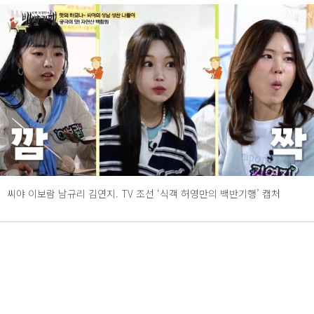
씨야 이보람 남규리 김연지. TV 조선 ‘식객 허영만의 백반기행’ 캡처