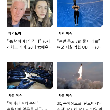
해외토픽
사회 이슈
“48살 차이? 역겹다” 76세
“손발 묶고 3m 물 아래로”
리차드 기어, 20대 女배우와
여군 지원 막힌 UDT…707
‘로맨스물’…“손녀뻘” 비난
출신 女유튜버, 직접
훈련해보
사회 이슈
사회 이슈
“에어컨 설치 중단”
北, 동해상으로 ‘탄도미사일
수용자에 얼음물 지급…
추정’ 발사체 발사…42일 만