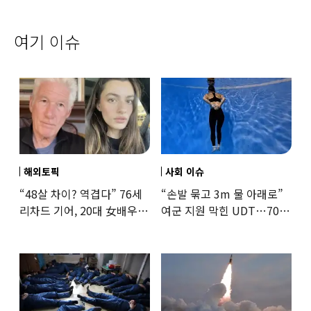
여기 이슈
해외토픽
사회 이슈
“48살 차이? 역겹다” 76세
“손발 묶고 3m 물 아래로”
리차드 기어, 20대 女배우와
여군 지원 막힌 UDT…707
‘로맨스물’…“손녀뻘” 비난
출신 女유튜버, 직접
훈련해보