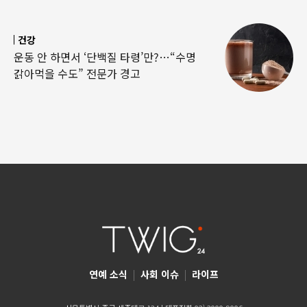
건강
운동 안 하면서 ‘단백질 타령’만?…“수명
갉아먹을 수도” 전문가 경고
연예 소식
|
사회 이슈
|
라이프