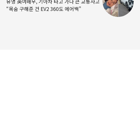
유명 英여배우, 기아차 타고 가다 큰 교통사고
“목숨 구해준 건 EV2 360도 에어백”