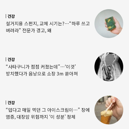
건강
설거지용 스펀지, 교체 시기는?…“하루 쓰고
버려라” 전문가 경고, 왜
건강
“사타구니가 점점 커졌는데”…‘이것’
방치했다가 음낭으로 소장 3m 쏟아져
건강
“덥다고 매일 먹던 그 아이스크림이…” 장에
염증, 대장암 위험까지 ‘이 성분’ 정체