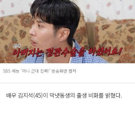
SBS 예능 ‘아니 근데 진짜!’ 방송화면 캡처
배우 김지석(45)이 막냇동생의 출생 비화를 밝혔다.