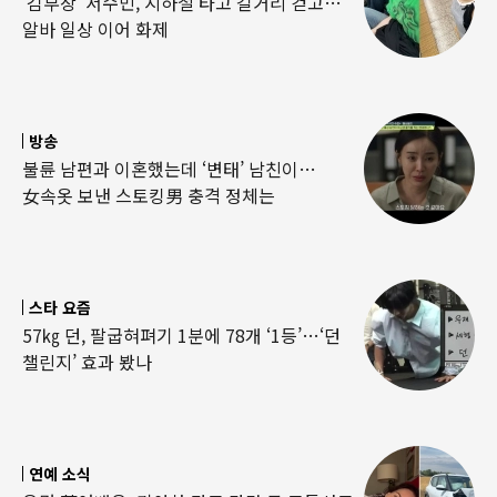
‘김부장’ 서수민, 지하철 타고 길거리 걷고…
알바 일상 이어 화제
방송
불륜 남편과 이혼했는데 ‘변태’ 남친이…
女속옷 보낸 스토킹男 충격 정체는
스타 요즘
57㎏ 던, 팔굽혀펴기 1분에 78개 ‘1등’…‘던
챌린지’ 효과 봤나
연예 소식