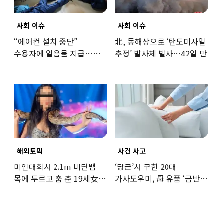
사회 이슈
사회 이슈
“에어컨 설치 중단”
北, 동해상으로 ‘탄도미사일
수용자에 얼음물 지급…
추정’ 발사체 발사…42일 만
37도까지 치솟은 교도소
상황
해외토픽
사건 사고
미인대회서 2.1m 비단뱀
‘당근’서 구한 20대
목에 두르고 춤 춘 19세女
가사도우미, 母 유품 ‘금반지
‘경악’…결국
·팔찌’ 훔쳐 녹였다