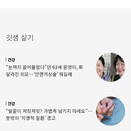
갓생 살기
건강
“눈까지 끌어올렸다”던 63세 윤영미, 확
달라진 외모…‘안면거상술’ 뭐길래
건강
“발끝이 저릿저릿? 가볍게 넘기지 마세요”…
뜻밖의 ‘치명적 질환’ 경고