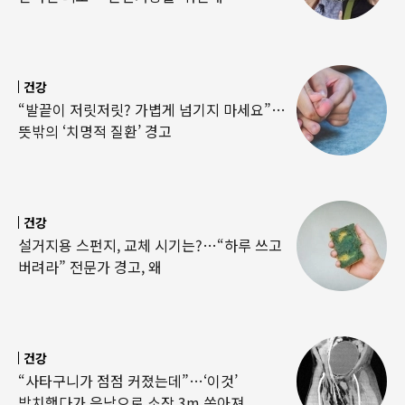
건강
“발끝이 저릿저릿? 가볍게 넘기지 마세요”…
뜻밖의 ‘치명적 질환’ 경고
건강
설거지용 스펀지, 교체 시기는?…“하루 쓰고
버려라” 전문가 경고, 왜
건강
“사타구니가 점점 커졌는데”…‘이것’
방치했다가 음낭으로 소장 3m 쏟아져