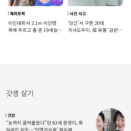
해외토픽
사건 사고
미인대회서 2.1m 비단뱀
‘당근’서 구한 20대
목에 두르고 춤 춘 19세女
가사도우미, 母 유품 ‘금반지
‘경악’…결국
·팔찌’ 훔쳐 녹였다
갓생 살기
건강
“눈까지 끌어올렸다”던 63세 윤영미, 확
달라진 외모…‘안면거상술’ 뭐길래