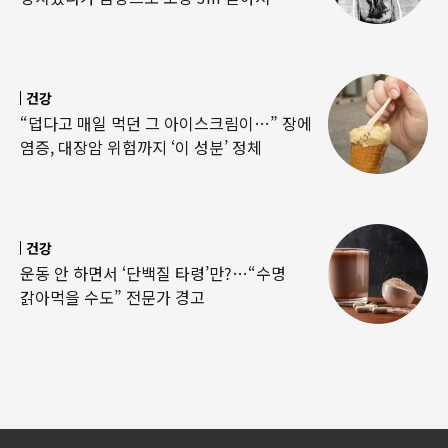
건강
“덥다고 매일 먹던 그 아이스크림이…” 장에
염증, 대장암 위험까지 ‘이 성분’ 정체
건강
운동 안 하면서 ‘단백질 타령’만?…“수명
갉아먹을 수도” 전문가 경고