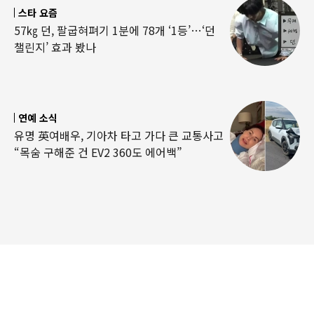
스타 요즘
57㎏ 던, 팔굽혀펴기 1분에 78개 ‘1등’…‘던
챌린지’ 효과 봤나
연예 소식
유명 英여배우, 기아차 타고 가다 큰 교통사고
“목숨 구해준 건 EV2 360도 에어백”