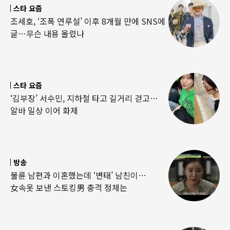
스타 요즘
조세호, ‘조폭 연루설’ 이후 8개월 만에 SNS에
글…무슨 내용 올렸나
스타 요즘
‘김부장’ 서수민, 지하철 타고 길거리 걷고…
알바 일상 이어 화제
방송
불륜 남편과 이혼했는데 ‘변태’ 남친이…
女속옷 보낸 스토킹男 충격 정체는