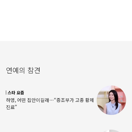
연예의 참견
스타 요즘
하영, 어떤 집안이길래…“증조부가 고종 황제
진료”