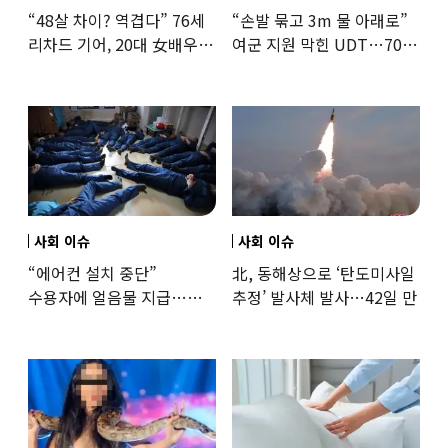
“48살 차이? 역겹다” 76세
“손발 묶고 3m 물 아래로”
리차드 기어, 20대 女배우와
여군 지원 막힌 UDT…707
‘로맨스물’…“손녀뻘” 비난
출신 女유튜버, 직접
훈련해보
사회 이슈
사회 이슈
“에어컨 설치 중단”
北, 동해상으로 ‘탄도미사일
수용자에 얼음물 지급…
추정’ 발사체 발사…42일 만
37도까지 치솟은 교도소
상황