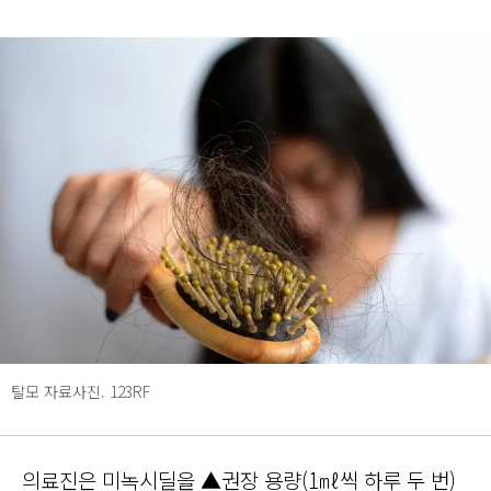
탈모 자료사진. 123RF
의료진은 미녹시딜을 ▲권장 용량(1㎖씩 하루 두 번)