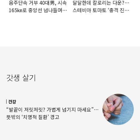
음주단속 거부 40대男, 시속
달달한데 칼로리는 다운?…
165㎞로 중앙선 넘나들며
스테비아 토마토 ‘충격 진실’
도주… 추격전 끝 체포
드러났다
갓생 살기
건강
“발끝이 저릿저릿? 가볍게 넘기지 마세요”…
뜻밖의 ‘치명적 질환’ 경고