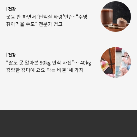
건강
운동 안 하면서 ‘단백질 타령’만?…“수명
갉아먹을 수도” 전문가 경고
건강
“딸도 못 알아본 90kg 만삭 사진”… 40kg
감량한 김다예 요요 막는 비결 ‘세 가지