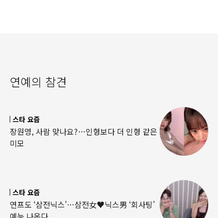
연예의 참견
스타 요즘
장원영, 사람 맞나요?…인형보다 더 인형 같은
미모
스타 요즘
연프도 ‘삼전닉스’…삼전女♥닉스男 ‘회사팅’
예능 나온다