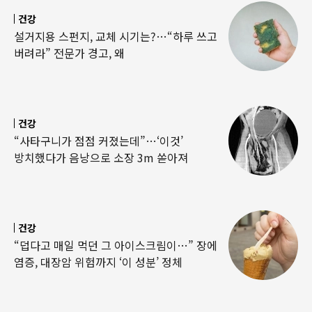
건강
설거지용 스펀지, 교체 시기는?…“하루 쓰고
버려라” 전문가 경고, 왜
건강
“사타구니가 점점 커졌는데”…‘이것’
방치했다가 음낭으로 소장 3m 쏟아져
건강
“덥다고 매일 먹던 그 아이스크림이…” 장에
염증, 대장암 위험까지 ‘이 성분’ 정체