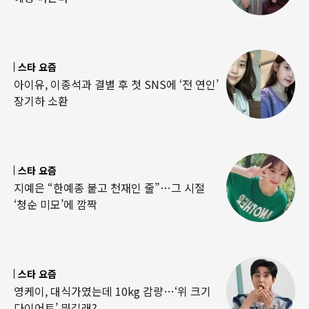
스타 요즘
아이유, 이종석과 결별 후 첫 SNS에 ‘전 연인’
장기하 소환
스타 요즘
지예은 “한예종 붙고 천재인 줄”…그 시절
‘청순 미모’에 깜짝
스타 요즘
영케이, 대식가였는데 10kg 감량…‘위 크기
다이어트’ 뭐길래?