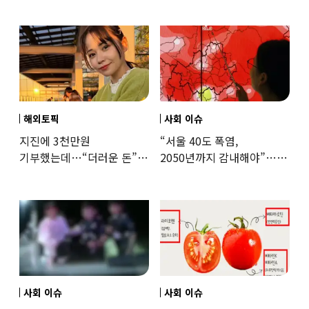
해외토픽
사회 이슈
지진에 3천만원
“서울 40도 폭염,
기부했는데…“더러운 돈”
2050년까지 감내해야”…
日여배우에 비난 쏟아진
기후학자의 경고
이유
사회 이슈
사회 이슈