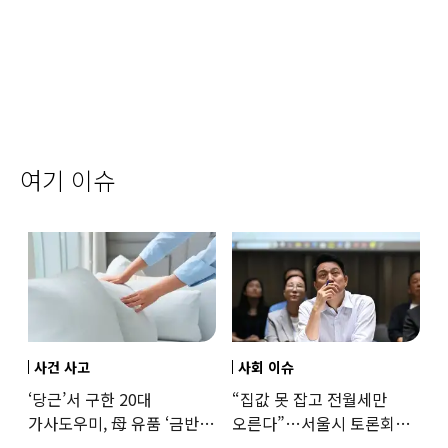
여기 이슈
사건 사고
사회 이슈
‘당근’서 구한 20대
“집값 못 잡고 전월세만
가사도우미, 母 유품 ‘금반지
오른다”…서울시 토론회서
·팔찌’ 훔쳐 녹였다
세제개편 우려 쏟아져