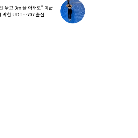
발 묶고 3m 물 아래로” 여군
 막힌 UDT…707 출신
튜버, 직접 훈련해보