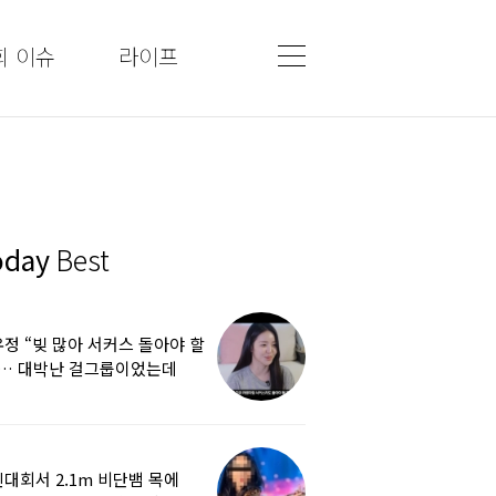
회 이슈
라이프
oday
Best
정 “빚 많아 서커스 돌아야 할
”… 대박난 걸그룹이었는데
쩌다
대회서 2.1m 비단뱀 목에