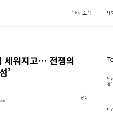
연예 소식
사
시 세워지고… 전쟁의
T
섬’
남유
판
어
:08
미인