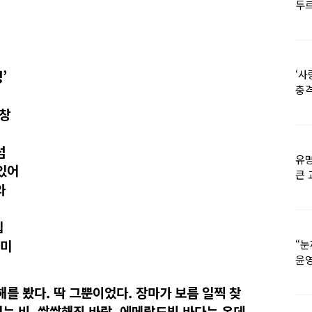
두르
‘사
’
충격
멘
한창
섬
유명
 있어
큰 
와
36
입
의미
“눈
윤영
외모
해를 봤다. 딱 그뿐이었다. 장마가 보름 일찍 찾
리는 비, 쌀쌀해진 바람. 에메랄드빛 바다는 온데