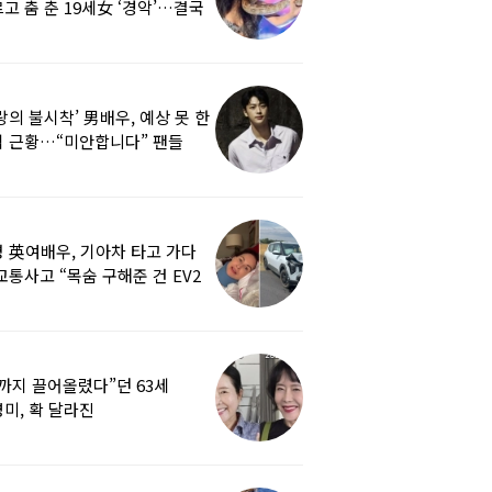
고 춤 춘 19세女 ‘경악’…결국
랑의 불시착’ 男배우, 예상 못 한
 근황…“미안합니다” 팬들
붕
 英여배우, 기아차 타고 가다
교통사고 “목숨 구해준 건 EV2
0도 에어백”
까지 끌어올렸다”던 63세
미, 확 달라진
…‘안면거상술’ 뭐길래