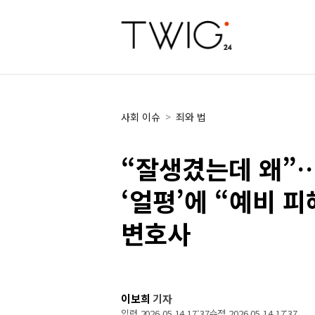
사회 이슈
>
죄와 법
“잘생겼는데 왜”
‘얼평’에 “예비 
변호사
이보희
기자
입력 2026 05 14 17:37
수정 2026 05 14 17:37