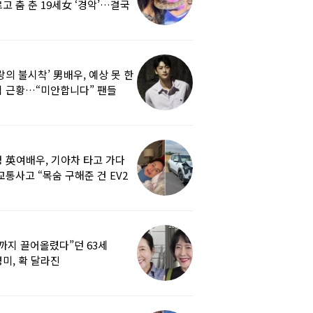
고 춤 춘 19세女 ‘경악’…결국
랑의 불시착’ 男배우, 예상 못 한
 근황…“미안합니다” 팬들
붕
 英여배우, 기아차 타고 가다
교통사고 “목숨 구해준 건 EV2
0도 에어백”
까지 끌어올렸다”던 63세
미, 확 달라진
…‘안면거상술’ 뭐길래