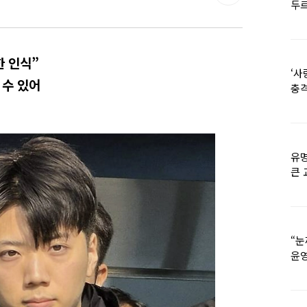
두르
 인식”
‘사
 수 있어
충격
멘
유명
큰 
36
“눈
윤영
외모