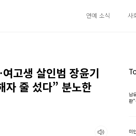
연예 소식
사
…여고생 살인범 장윤기
T
피해자 줄 섰다” 분노한
남유
판
어
미인