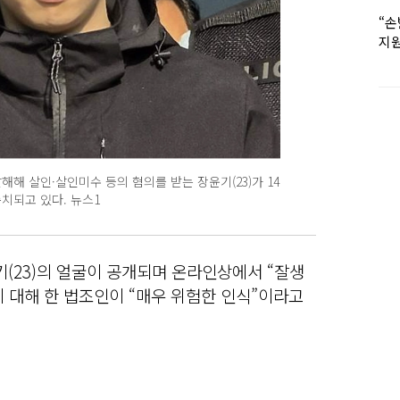
“손
지원
女유
해 살인·살인미수 등의 혐의를 받는 장윤기(23)가 14
치되고 있다. 뉴스1
기(23)의 얼굴이 공개되며 온라인상에서 “잘생
에 대해 한 법조인이 “매우 위험한 인식”이라고