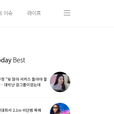
회 이슈
라이프
oday
Best
정 “빚 많아 서커스 돌아야 할
”… 대박난 걸그룹이었는데
쩌다
대회서 2.1m 비단뱀 목에