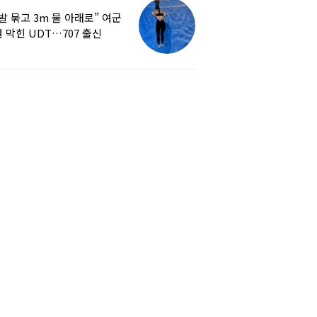
발 묶고 3m 물 아래로” 여군
 막힌 UDT…707 출신
튜버, 직접 훈련해보