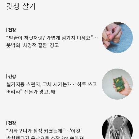
갓생 살기
건강
“발끝이 저릿저릿? 가볍게 넘기지 마세요”…
뜻밖의 ‘치명적 질환’ 경고
건강
설거지용 스펀지, 교체 시기는?…“하루 쓰고
버려라” 전문가 경고, 왜
건강
“사타구니가 점점 커졌는데”…‘이것’
방치했다가 음낭으로 소장 3m 쏟아져