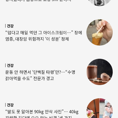
건강
“덥다고 매일 먹던 그 아이스크림이…” 장에
염증, 대장암 위험까지 ‘이 성분’ 정체
건강
운동 안 하면서 ‘단백질 타령’만?…“수명
갉아먹을 수도” 전문가 경고
건강
“딸도 못 알아본 90kg 만삭 사진”… 40kg
감량한 김다예 요요 막는 비결 ‘세 가지