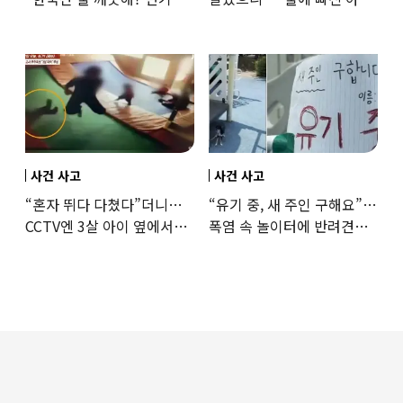
떠올라”…“日정부보다
구한 65세, 포상금까지
낫다” 감사
나눴다
사건 사고
사건 사고
“혼자 뛰다 다쳤다”더니…
“유기 중, 새 주인 구해요”…
CCTV엔 3살 아이 옆에서
폭염 속 놀이터에 반려견
점프한 교사 포착
묶어놓고 떠난 30대女