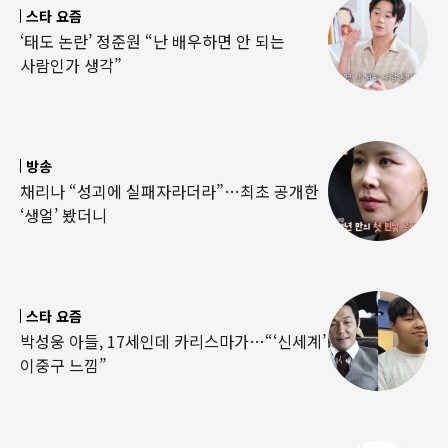
스타 요즘
‘태도 논란’ 정준원 “난 배우하면 안 되는
사람인가 생각”
방송
채리나 “성괴에 실패자라더라”…최초 공개한
‘생얼’ 봤더니
스타 요즘
박성웅 아들, 17세인데 카리스마가…“‘신세계’
이중구 느낌”