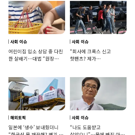
사회 이슈
사회 이슈
어린이집 입소 상담 중 다친
“회사에 크록스 신고
한 살배기…대법 “원장
핫팬츠? 제가
과실”
꼰대인가요”…출근 복장
어디까지 괜찮을까
해외토픽
사회 이슈
일본에 ‘생수’ 보내줬더니
“나도 도움받고
“한국산 물 깨끗해? 변기 물
살았으니”…물에 빠진 아이