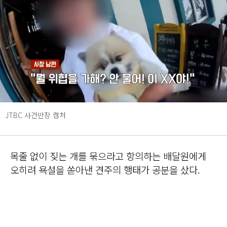
JTBC 사건반장 캡처
목줄 없이 짖는 개를 묶으라고 항의하는 배달원에게
오히려 욕설을 쏟아낸 견주의 행태가 공분을 샀다.