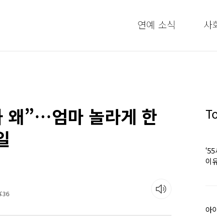
연예 소식
사
 왜”…엄마 놀라게 한
T
일
‘5
이유
:36
아이