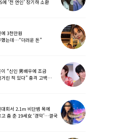
S에 ‘전 연인’ 장기하 소환
에 3천만원
부했는데…“더러운 돈”
여배우에 비난 쏟아진 이유
이 “신인 男배우에 조금
거린 적 있다” 충격 고백…
군지 보니
대회서 2.1m 비단뱀 목에
고 춤 춘 19세女 ‘경악’…결국