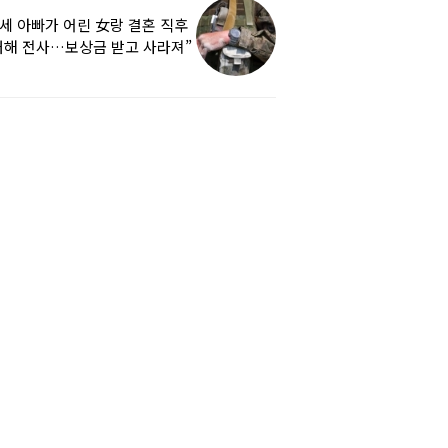
9세 아빠가 어린 女랑 결혼 직후
해 전사…보상금 받고 사라져”
하소연