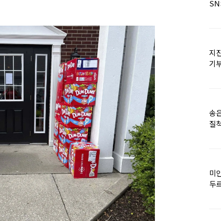
SN
지진
기
日
송은
질척
누
미인
두르