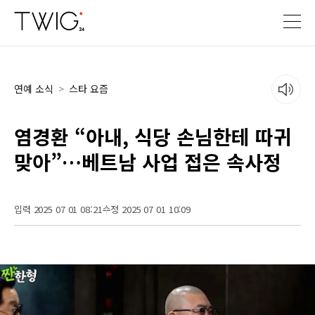
연예 소식
>
스타 요즘
염경환 “아내, 식당 손님한테 따귀
맞아”…베트남 사업 접은 속사정
입력 2025 07 01 08:21
수정 2025 07 01 10:09