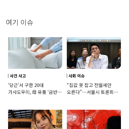
여기 이슈
사건 사고
사회 이슈
‘당근’서 구한 20대
“집값 못 잡고 전월세만
가사도우미, 母 유품 ‘금반지
오른다”…서울시 토론회서
·팔찌’ 훔쳐 녹였다
세제개편 우려 쏟아져