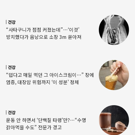
건강
“사타구니가 점점 커졌는데”…‘이것’
방치했다가 음낭으로 소장 3m 쏟아져
건강
“덥다고 매일 먹던 그 아이스크림이…” 장에
염증, 대장암 위험까지 ‘이 성분’ 정체
건강
운동 안 하면서 ‘단백질 타령’만?…“수명
갉아먹을 수도” 전문가 경고