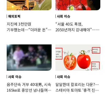
해외토픽
사회 이슈
지진에 3천만원
“서울 40도 폭염,
기부했는데…“더러운 돈”
2050년까지 감내해야”…
日여배우에 비난 쏟아진
기후학자의 경고
이유
사회 이슈
사회 이슈
음주단속 거부 40대男, 시속
달달한데 칼로리는 다운?…
165㎞로 중앙선 넘나들며
스테비아 토마토 ‘충격 진실’
도주… 추격전 끝 체포
드러났다