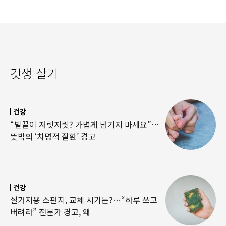
갓생 살기
건강
“발끝이 저릿저릿? 가볍게 넘기지 마세요”…
뜻밖의 ‘치명적 질환’ 경고
건강
설거지용 스펀지, 교체 시기는?…“하루 쓰고
버려라” 전문가 경고, 왜