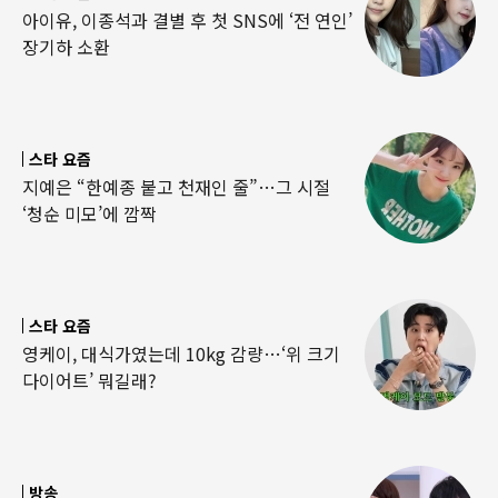
아이유, 이종석과 결별 후 첫 SNS에 ‘전 연인’
장기하 소환
스타 요즘
지예은 “한예종 붙고 천재인 줄”…그 시절
‘청순 미모’에 깜짝
스타 요즘
영케이, 대식가였는데 10kg 감량…‘위 크기
다이어트’ 뭐길래?
방송