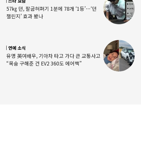
스타 요즘
57㎏ 던, 팔굽혀펴기 1분에 78개 ‘1등’…‘던
챌린지’ 효과 봤나
연예 소식
유명 英여배우, 기아차 타고 가다 큰 교통사고
“목숨 구해준 건 EV2 360도 에어백”