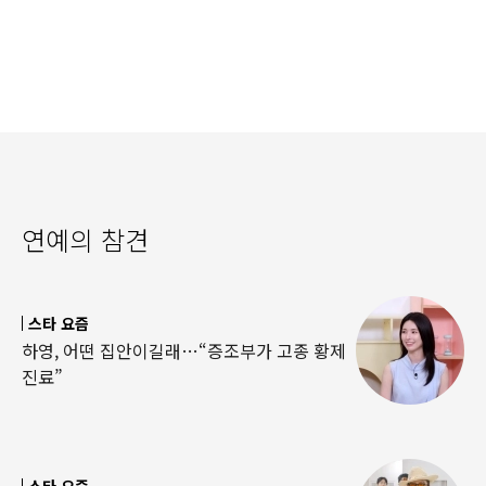
연예의 참견
스타 요즘
하영, 어떤 집안이길래…“증조부가 고종 황제
진료”
스타 요즘