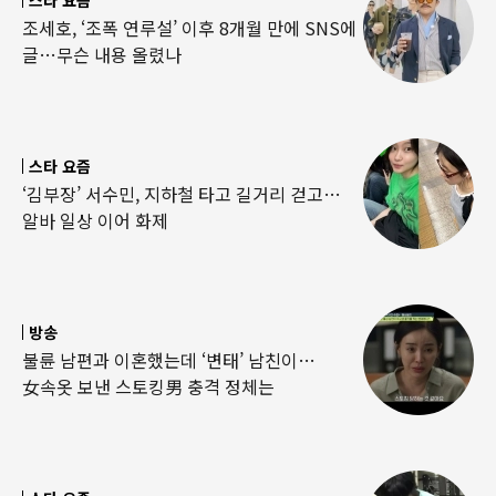
조세호, ‘조폭 연루설’ 이후 8개월 만에 SNS에
글…무슨 내용 올렸나
스타 요즘
‘김부장’ 서수민, 지하철 타고 길거리 걷고…
알바 일상 이어 화제
방송
불륜 남편과 이혼했는데 ‘변태’ 남친이…
女속옷 보낸 스토킹男 충격 정체는