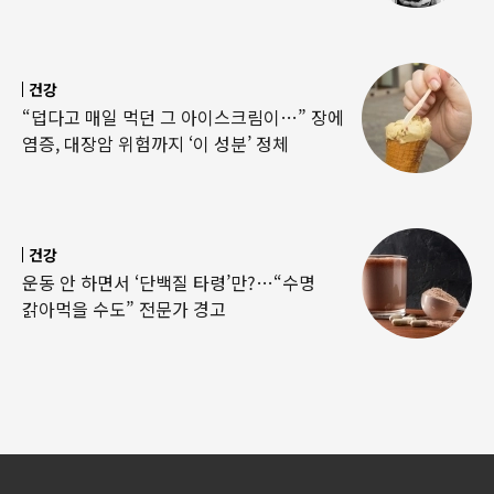
건강
“덥다고 매일 먹던 그 아이스크림이…” 장에
염증, 대장암 위험까지 ‘이 성분’ 정체
건강
운동 안 하면서 ‘단백질 타령’만?…“수명
갉아먹을 수도” 전문가 경고