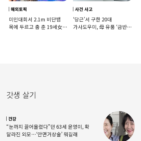
해외토픽
사건 사고
미인대회서 2.1m 비단뱀
‘당근’서 구한 20대
목에 두르고 춤 춘 19세女
가사도우미, 母 유품 ‘금반지
‘경악’…결국
·팔찌’ 훔쳐 녹였다
갓생 살기
건강
“눈까지 끌어올렸다”던 63세 윤영미, 확
달라진 외모…‘안면거상술’ 뭐길래