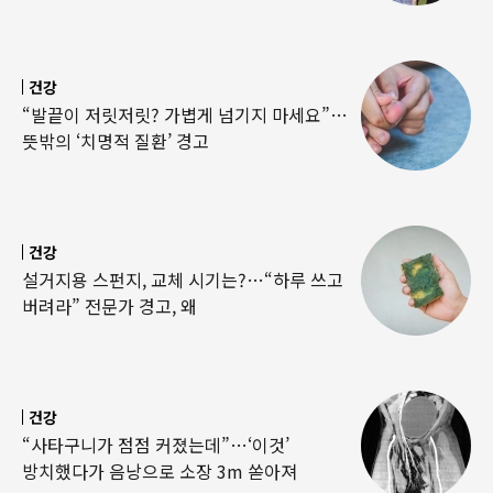
건강
“발끝이 저릿저릿? 가볍게 넘기지 마세요”…
뜻밖의 ‘치명적 질환’ 경고
건강
설거지용 스펀지, 교체 시기는?…“하루 쓰고
버려라” 전문가 경고, 왜
건강
“사타구니가 점점 커졌는데”…‘이것’
방치했다가 음낭으로 소장 3m 쏟아져