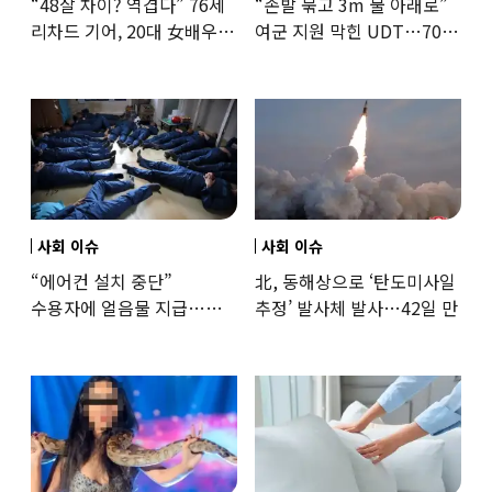
“48살 차이? 역겹다” 76세
“손발 묶고 3m 물 아래로”
리차드 기어, 20대 女배우와
여군 지원 막힌 UDT…707
‘로맨스물’…“손녀뻘” 비난
출신 女유튜버, 직접
훈련해보
사회 이슈
사회 이슈
“에어컨 설치 중단”
北, 동해상으로 ‘탄도미사일
수용자에 얼음물 지급…
추정’ 발사체 발사…42일 만
37도까지 치솟은 교도소
상황