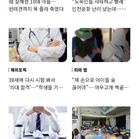
母 살해한 10대 아들…
“노숙인들 샤워하고 빨래”
반려견까지 목 졸라 죽였다
인천공항 난리 났는데…
인권단체 “공공기관 책무”
해외토픽
죄와 법
38세에 다시 시험 봐서
“제 손으로 아이들 숨
‘의대 합격’…“학생들 기회
끊어야”… 여우고개 백골
뺏는 것” 갑론을박
자매 비정한 천륜