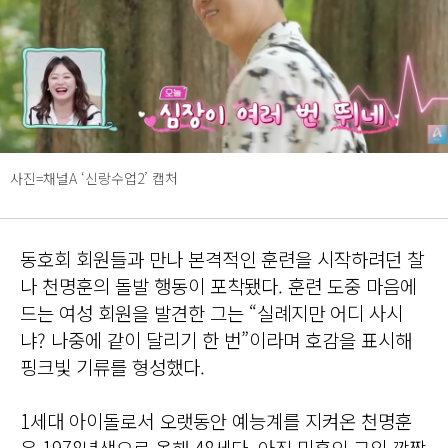
사진=채널A ‘신랑수업2’ 캡처
동호회 회원들과 만나 본격적인 훈련을 시작하려던 찰
나 천명훈의 돌발 행동이 포착됐다. 훈련 도중 마음에
드는 여성 회원을 발견한 그는 “실례지만 어디 사시
냐? 나중에 같이 달리기 한 번”이라며 호감을 표시해
핑크빛 기류를 형성했다.
1세대 아이돌로서 오랫동안 예능계를 지켜온 천명훈
은 1978년생으로 올해 48세다. 아직 미혼인 그의 깜짝