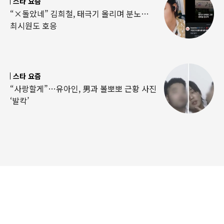
스타 요즘
“×돌았네” 김희철, 태극기 올리며 분노…
최시원도 호응
스타 요즘
“사랑할게”…유아인, 男과 볼뽀뽀 근황 사진
‘발칵’