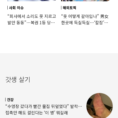
사회 이슈
해외토픽
“회사에서 소리도 못 지르고
“옷 어떻게 갈아입나” 男女
발만 동동”…복권 1등 당첨
한곳에 득실득실…‘칼잠’
‘깜짝 사연’
잔다
갓생 살기
건강
“수영장 갔다가 빨간 물집 뒤덮였다” 발칵…
접촉만 해도 걸린다는 ‘이 병’ 뭐길래