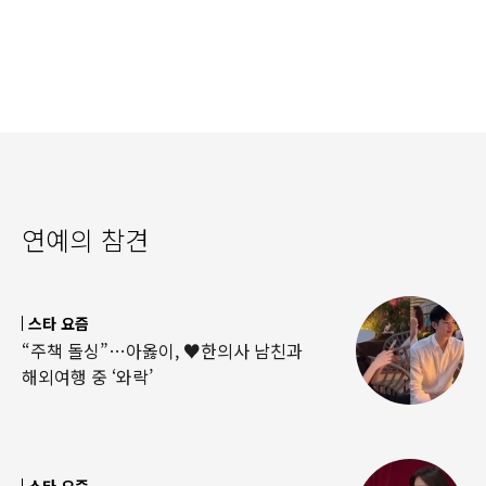
연예의 참견
스타 요즘
“주책 돌싱”…아옳이, ♥한의사 남친과
해외여행 중 ‘와락’
스타 요즘