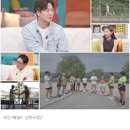
사진=채널A ‘신랑수업2’