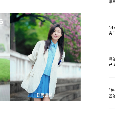
두르
‘사
충격
멘
유명
큰 
36
“눈
윤영
외모