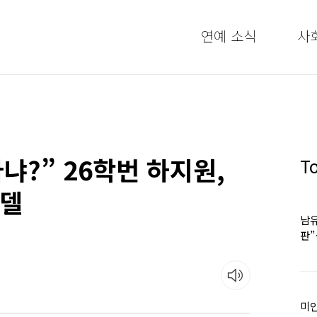
연예 소식
사
냐?” 26학번 하지원,
T
모델
남유
판
어
미인