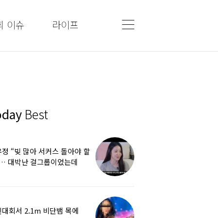
회 이슈
라이프
oday
Best
정 “빚 많아 서커스 돌아야 할
”… 대박난 걸그룹이었는데
쩌다
대회서 2.1m 비단뱀 목에