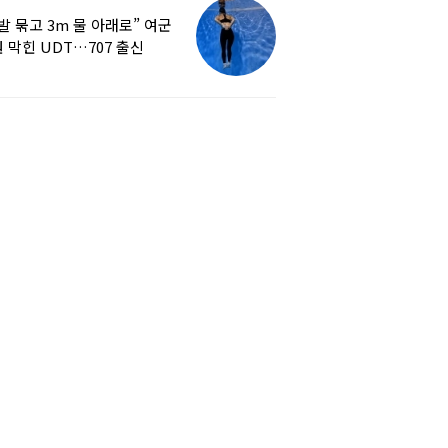
발 묶고 3m 물 아래로” 여군
 막힌 UDT…707 출신
튜버, 직접 훈련해보