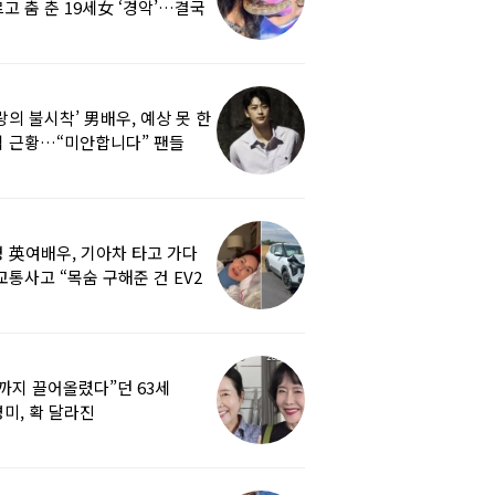
고 춤 춘 19세女 ‘경악’…결국
랑의 불시착’ 男배우, 예상 못 한
 근황…“미안합니다” 팬들
붕
 英여배우, 기아차 타고 가다
교통사고 “목숨 구해준 건 EV2
0도 에어백”
까지 끌어올렸다”던 63세
미, 확 달라진
…‘안면거상술’ 뭐길래