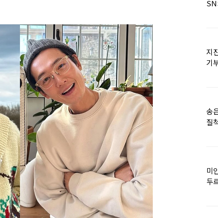
SN
지진
기
日
송은
질척
누
미인
두르