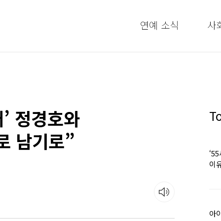
연예 소식
사
애’ 정경호와
T
로 남기로”
‘5
이유
아이