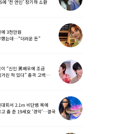
S에 ‘전 연인’ 장기하 소환
에 3천만원
부했는데…“더러운 돈”
여배우에 비난 쏟아진 이유
이 “신인 男배우에 조금
거린 적 있다” 충격 고백…
군지 보니
대회서 2.1m 비단뱀 목에
고 춤 춘 19세女 ‘경악’…결국