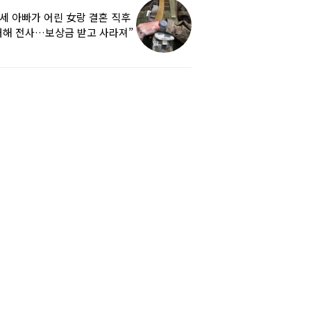
9세 아빠가 어린 女랑 결혼 직후
해 전사…보상금 받고 사라져”
하소연