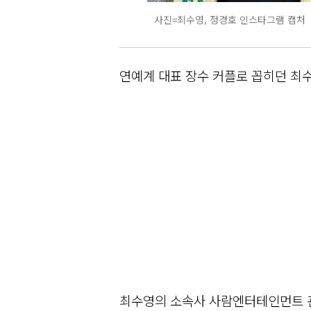
사진=최수영, 정경호 인스타그램 캡처
연예계 대표 장수 커플로 꼽히던 최
최수영의 소속사 사람엔터테인먼트 관