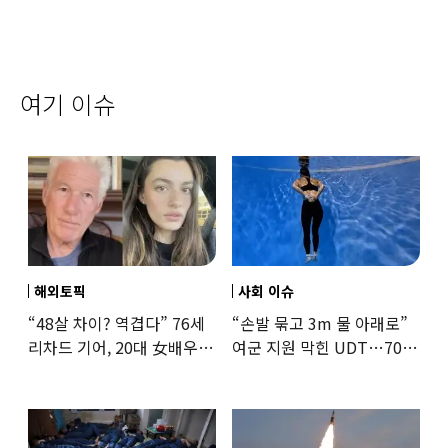
여기 이슈
해외토픽
사회 이슈
“48살 차이? 역겹다” 76세
“손발 묶고 3m 물 아래로”
리차드 기어, 20대 女배우와
여군 지원 막힌 UDT…707
‘로맨스물’…“손녀뻘” 비난
출신 女유튜버, 직접
훈련해보