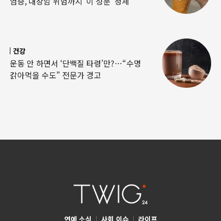
염증, 대장암 위험까지 ‘이 성분’ 정체
건강
운동 안 하면서 ‘단백질 타령’만?…“수명
갉아먹을 수도” 전문가 경고
연예 소식
|
사회 이슈
|
라이프