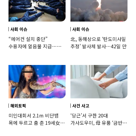
사회 이슈
사회 이슈
“에어컨 설치 중단”
北, 동해상으로 ‘탄도미사일
수용자에 얼음물 지급…
추정’ 발사체 발사…42일 만
37도까지 치솟은 교도소
상황
해외토픽
사건 사고
미인대회서 2.1m 비단뱀
‘당근’서 구한 20대
목에 두르고 춤 춘 19세女
가사도우미, 母 유품 ‘금반지
‘경악’…결국
·팔찌’ 훔쳐 녹였다