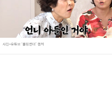
사진=유튜브 ‘롤링썬더’ 캡처