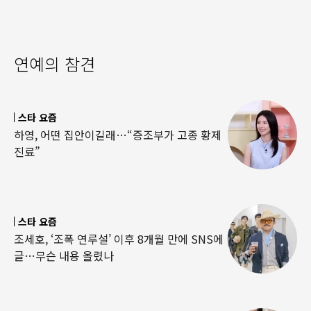
연예의 참견
스타 요즘
하영, 어떤 집안이길래…“증조부가 고종 황제
진료”
스타 요즘
조세호, ‘조폭 연루설’ 이후 8개월 만에 SNS에
글…무슨 내용 올렸나