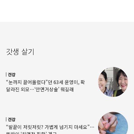
갓생 살기
건강
“눈까지 끌어올렸다”던 63세 윤영미, 확
달라진 외모…‘안면거상술’ 뭐길래
건강
“발끝이 저릿저릿? 가볍게 넘기지 마세요”…
뜻밖의 ‘치명적 질환’ 경고