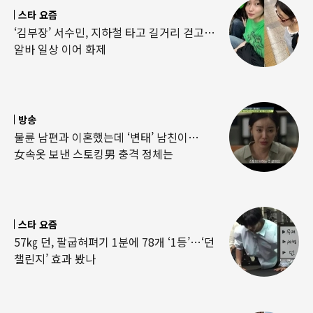
스타 요즘
‘김부장’ 서수민, 지하철 타고 길거리 걷고…
알바 일상 이어 화제
방송
불륜 남편과 이혼했는데 ‘변태’ 남친이…
女속옷 보낸 스토킹男 충격 정체는
스타 요즘
57㎏ 던, 팔굽혀펴기 1분에 78개 ‘1등’…‘던
챌린지’ 효과 봤나