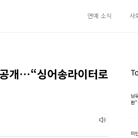
연예 소식
사
딸 공개…“싱어송라이터로
T
남유
판
어
미인