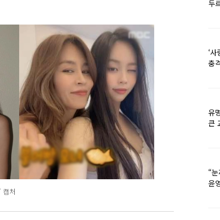
두르
‘사
충격
멘
유명
큰 
36
“눈
윤영
’ 캡처
외모