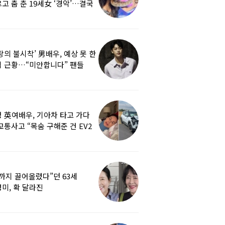
고 춤 춘 19세女 ‘경악’…결국
랑의 불시착’ 男배우, 예상 못 한
 근황…“미안합니다” 팬들
붕
 英여배우, 기아차 타고 가다
교통사고 “목숨 구해준 건 EV2
0도 에어백”
까지 끌어올렸다”던 63세
미, 확 달라진
…‘안면거상술’ 뭐길래