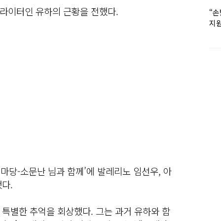
라이터인 유하의 근황을 전했다.
“손
지원
女유
아침마당-소문난 님과 함께’에 발레리노 임선우, 아
다.
특별한 추억을 회상했다. 그는 과거 유하와 함