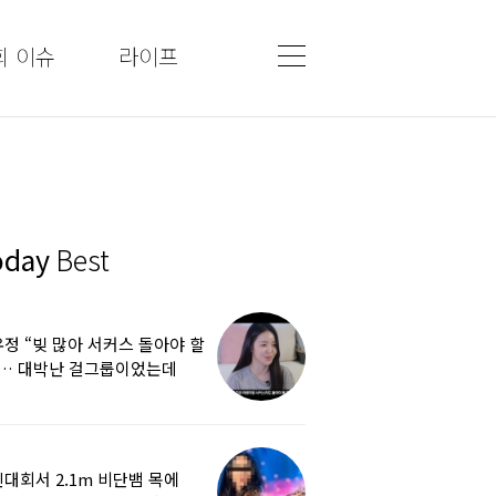
회 이슈
라이프
oday
Best
정 “빚 많아 서커스 돌아야 할
”… 대박난 걸그룹이었는데
쩌다
대회서 2.1m 비단뱀 목에