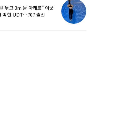
발 묶고 3m 물 아래로” 여군
 막힌 UDT…707 출신
튜버, 직접 훈련해보