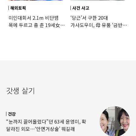
해외토픽
사건 사고
미인대회서 2.1m 비단뱀
‘당근’서 구한 20대
목에 두르고 춤 춘 19세女
가사도우미, 母 유품 ‘금반지
‘경악’…결국
·팔찌’ 훔쳐 녹였다
갓생 살기
건강
“눈까지 끌어올렸다”던 63세 윤영미, 확
달라진 외모…‘안면거상술’ 뭐길래