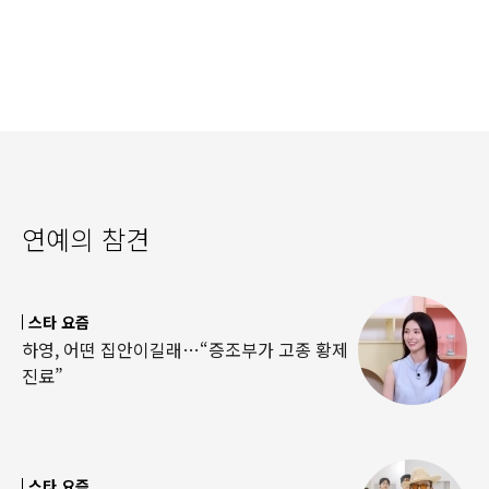
연예의 참견
스타 요즘
하영, 어떤 집안이길래…“증조부가 고종 황제
진료”
스타 요즘