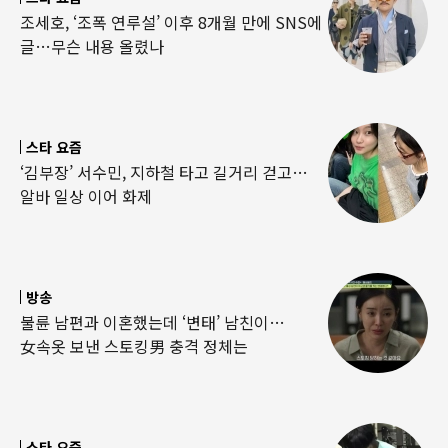
조세호, ‘조폭 연루설’ 이후 8개월 만에 SNS에
글…무슨 내용 올렸나
스타 요즘
‘김부장’ 서수민, 지하철 타고 길거리 걷고…
알바 일상 이어 화제
방송
불륜 남편과 이혼했는데 ‘변태’ 남친이…
女속옷 보낸 스토킹男 충격 정체는
스타 요즘