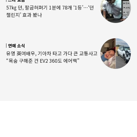
57㎏ 던, 팔굽혀펴기 1분에 78개 ‘1등’…‘던
챌린지’ 효과 봤나
연예 소식
유명 英여배우, 기아차 타고 가다 큰 교통사고
“목숨 구해준 건 EV2 360도 에어백”