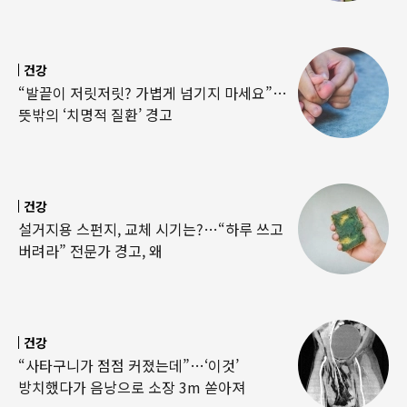
건강
“발끝이 저릿저릿? 가볍게 넘기지 마세요”…
뜻밖의 ‘치명적 질환’ 경고
건강
설거지용 스펀지, 교체 시기는?…“하루 쓰고
버려라” 전문가 경고, 왜
건강
“사타구니가 점점 커졌는데”…‘이것’
방치했다가 음낭으로 소장 3m 쏟아져