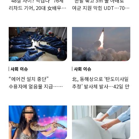
“48살 차이? 역겹다” 76세
“손발 묶고 3m 물 아래로”
리차드 기어, 20대 女배우와
여군 지원 막힌 UDT…707
‘로맨스물’…“손녀뻘” 비난
출신 女유튜버, 직접
훈련해보
사회 이슈
사회 이슈
“에어컨 설치 중단”
北, 동해상으로 ‘탄도미사일
수용자에 얼음물 지급…
추정’ 발사체 발사…42일 만
37도까지 치솟은 교도소
상황