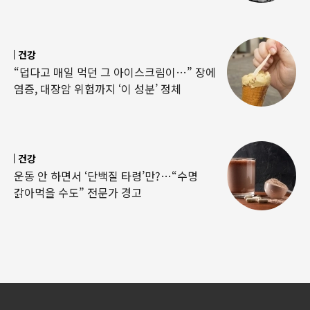
건강
“덥다고 매일 먹던 그 아이스크림이…” 장에
염증, 대장암 위험까지 ‘이 성분’ 정체
건강
운동 안 하면서 ‘단백질 타령’만?…“수명
갉아먹을 수도” 전문가 경고