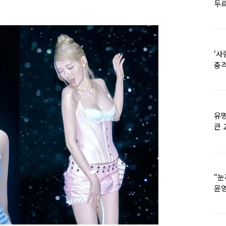
두르
‘사
충격
멘
유명
큰 
36
“눈
윤영
외모