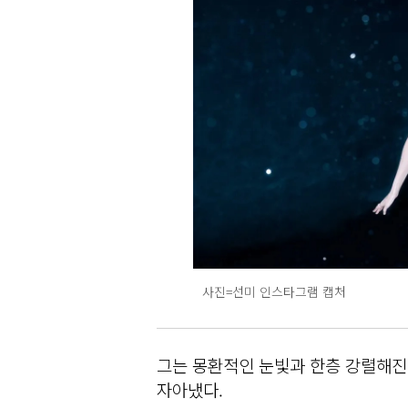
사진=선미 인스타그램 캡처
그는 몽환적인 눈빛과 한층 강렬해진
자아냈다.