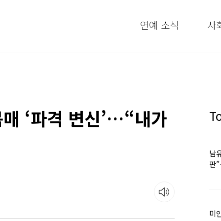
연예 소식
사
몸매 ‘파격 변신’…“내가
T
남유
판
어
미인