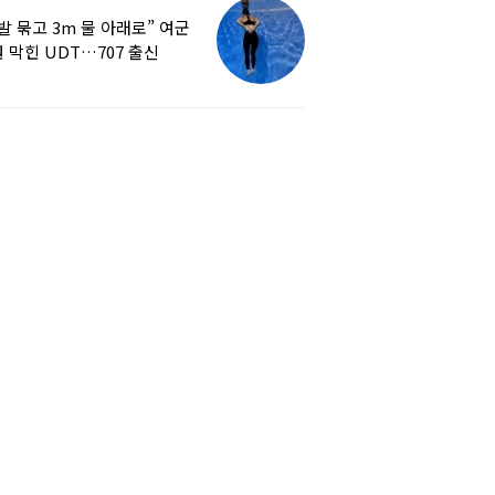
발 묶고 3m 물 아래로” 여군
 막힌 UDT…707 출신
튜버, 직접 훈련해보