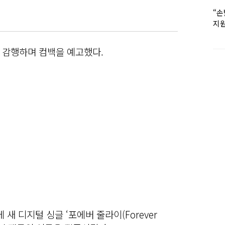
“손
지원
女유
 감행하며 컴백을 예고했다.
새 디지털 싱글 ‘포에버 줄라이(Forever