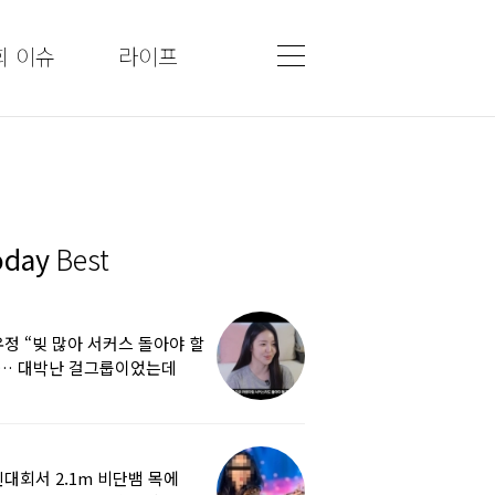
회 이슈
라이프
oday
Best
정 “빚 많아 서커스 돌아야 할
”… 대박난 걸그룹이었는데
쩌다
대회서 2.1m 비단뱀 목에