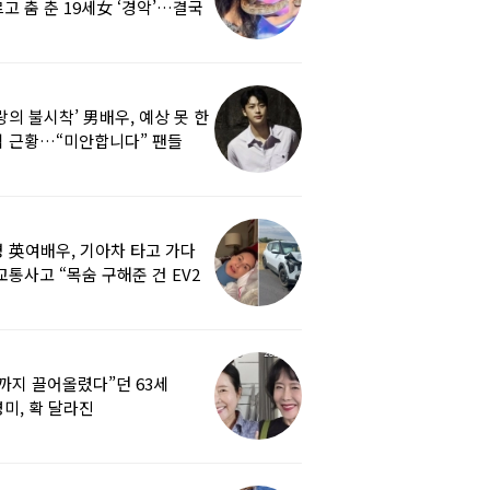
고 춤 춘 19세女 ‘경악’…결국
랑의 불시착’ 男배우, 예상 못 한
 근황…“미안합니다” 팬들
붕
 英여배우, 기아차 타고 가다
교통사고 “목숨 구해준 건 EV2
0도 에어백”
까지 끌어올렸다”던 63세
미, 확 달라진
…‘안면거상술’ 뭐길래