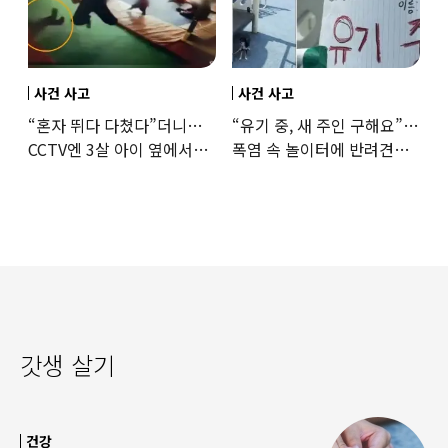
사건 사고
사건 사고
“혼자 뛰다 다쳤다”더니…
“유기 중, 새 주인 구해요”…
CCTV엔 3살 아이 옆에서
폭염 속 놀이터에 반려견
점프한 교사 포착
묶어놓고 떠난 30대女
갓생 살기
건강