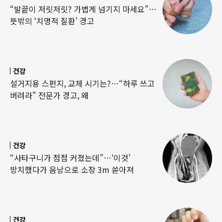
“발끝이 저릿저릿? 가볍게 넘기지 마세요”…
뜻밖의 ‘치명적 질환’ 경고
건강
설거지용 스펀지, 교체 시기는?…“하루 쓰고
버려라” 전문가 경고, 왜
건강
“사타구니가 점점 커졌는데”…‘이것’
방치했다가 음낭으로 소장 3m 쏟아져
건강