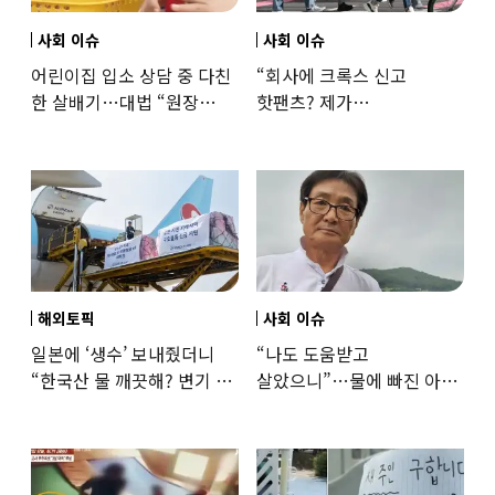
사회 이슈
사회 이슈
어린이집 입소 상담 중 다친
“회사에 크록스 신고
한 살배기…대법 “원장
핫팬츠? 제가
과실”
꼰대인가요”…출근 복장
어디까지 괜찮을까
해외토픽
사회 이슈
일본에 ‘생수’ 보내줬더니
“나도 도움받고
“한국산 물 깨끗해? 변기 물
살았으니”…물에 빠진 아이
떠올라”…“日정부보다
구한 65세, 포상금까지
낫다” 감사
나눴다