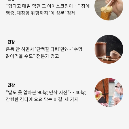
“덥다고 매일 먹던 그 아이스크림이…” 장에
염증, 대장암 위험까지 ‘이 성분’ 정체
건강
운동 안 하면서 ‘단백질 타령’만?…“수명
갉아먹을 수도” 전문가 경고
건강
“딸도 못 알아본 90kg 만삭 사진”… 40kg
감량한 김다예 요요 막는 비결 ‘세 가지