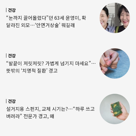
건강
“눈까지 끌어올렸다”던 63세 윤영미, 확
달라진 외모…‘안면거상술’ 뭐길래
건강
“발끝이 저릿저릿? 가볍게 넘기지 마세요”…
뜻밖의 ‘치명적 질환’ 경고
건강
설거지용 스펀지, 교체 시기는?…“하루 쓰고
버려라” 전문가 경고, 왜