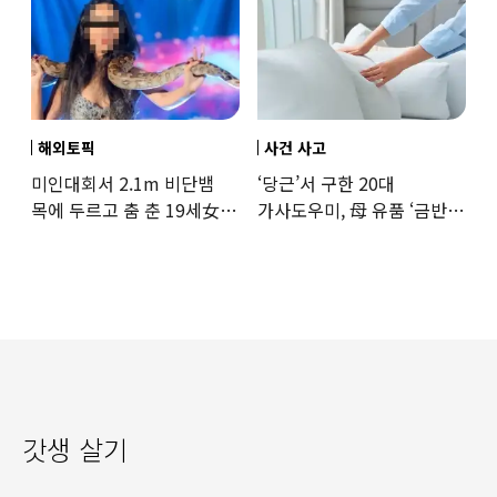
해외토픽
사건 사고
미인대회서 2.1m 비단뱀
‘당근’서 구한 20대
목에 두르고 춤 춘 19세女
가사도우미, 母 유품 ‘금반지
‘경악’…결국
·팔찌’ 훔쳐 녹였다
갓생 살기