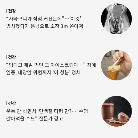
건강
“사타구니가 점점 커졌는데”…‘이것’
방치했다가 음낭으로 소장 3m 쏟아져
건강
“덥다고 매일 먹던 그 아이스크림이…” 장에
염증, 대장암 위험까지 ‘이 성분’ 정체
건강
운동 안 하면서 ‘단백질 타령’만?…“수명
갉아먹을 수도” 전문가 경고