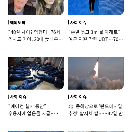
해외토픽
사회 이슈
“48살 차이? 역겹다” 76세
“손발 묶고 3m 물 아래로”
리차드 기어, 20대 女배우와
여군 지원 막힌 UDT…707
‘로맨스물’…“손녀뻘” 비난
출신 女유튜버, 직접
훈련해보
사회 이슈
사회 이슈
“에어컨 설치 중단”
北, 동해상으로 ‘탄도미사일
수용자에 얼음물 지급…
추정’ 발사체 발사…42일 만
37도까지 치솟은 교도소
상황