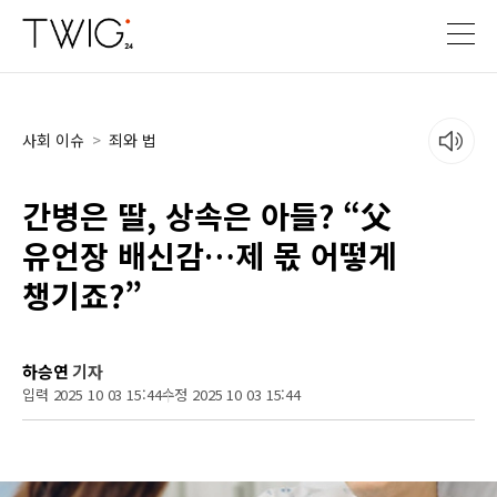
사회 이슈
>
죄와 법
간병은 딸, 상속은 아들? “父
유언장 배신감…제 몫 어떻게
챙기죠?”
하승연
기자
입력 2025 10 03 15:44
수정 2025 10 03 15:44