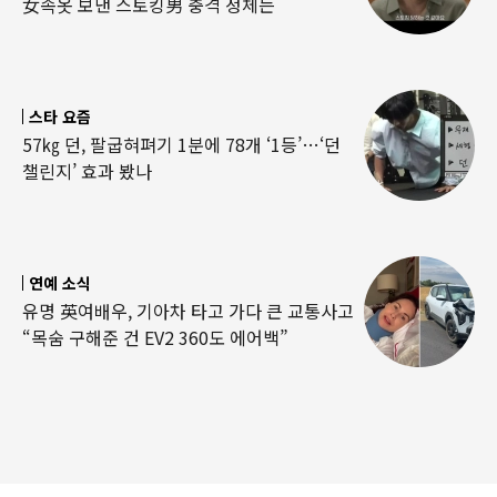
女속옷 보낸 스토킹男 충격 정체는
스타 요즘
57㎏ 던, 팔굽혀펴기 1분에 78개 ‘1등’…‘던
챌린지’ 효과 봤나
연예 소식
유명 英여배우, 기아차 타고 가다 큰 교통사고
“목숨 구해준 건 EV2 360도 에어백”