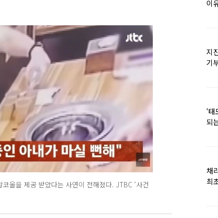
이유
지진
기
日
‘태
되는
채
최초
코올을 제공 받았다는 사연이 전해졌다. JTBC ‘사건