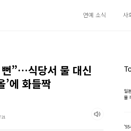
연예 소식
사
 뻔”…식당서 물 대신
T
올’에 화들짝
일본
물 
떠올
:21
‘5