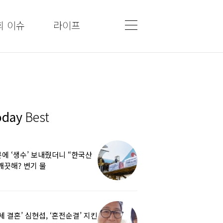
회 이슈
라이프
oday
Best
에 ‘생수’ 보내줬더니 “한국산
깨끗해? 변기 물
라”…“日정부보다 낫다” 감사
5세 결혼’ 심현섭, ‘혼전순결’ 지킨