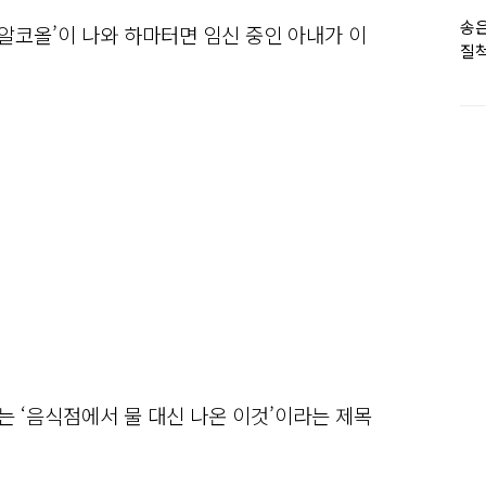
송은
 알코올’이 나와 하마터면 임신 중인 아내가 이
질척
누
에는 ‘음식점에서 물 대신 나온 이것’이라는 제목