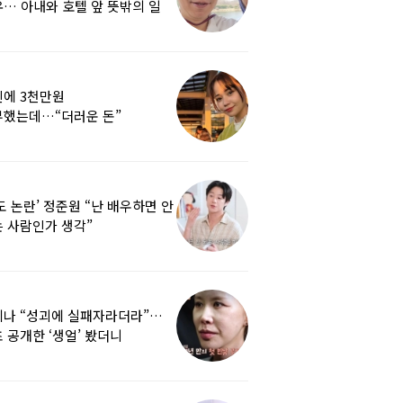
… 아내와 호텔 앞 뜻밖의 일
에 3천만원
부했는데…“더러운 돈”
여배우에 비난 쏟아진 이유
도 논란’ 정준원 “난 배우하면 안
 사람인가 생각”
리나 “성괴에 실패자라더라”…
 공개한 ‘생얼’ 봤더니