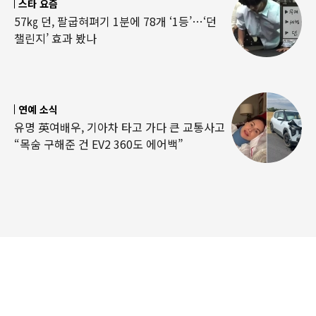
스타 요즘
57㎏ 던, 팔굽혀펴기 1분에 78개 ‘1등’…‘던
챌린지’ 효과 봤나
연예 소식
유명 英여배우, 기아차 타고 가다 큰 교통사고
“목숨 구해준 건 EV2 360도 에어백”