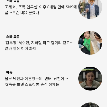
스타 요즘
조세호, ‘조폭 연루설’ 이후 8개월 만에 SNS에
글…무슨 내용 올렸나
스타 요즘
‘김부장’ 서수민, 지하철 타고 길거리 걷고…
알바 일상 이어 화제
방송
불륜 남편과 이혼했는데 ‘변태’ 남친이…
女속옷 보낸 스토킹男 충격 정체는