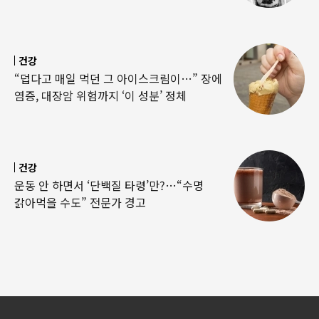
건강
“덥다고 매일 먹던 그 아이스크림이…” 장에
염증, 대장암 위험까지 ‘이 성분’ 정체
건강
운동 안 하면서 ‘단백질 타령’만?…“수명
갉아먹을 수도” 전문가 경고