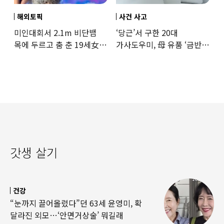
해외토픽
사건 사고
미인대회서 2.1m 비단뱀
‘당근’서 구한 20대
목에 두르고 춤 춘 19세女
가사도우미, 母 유품 ‘금반지
‘경악’…결국
·팔찌’ 훔쳐 녹였다
갓생 살기
건강
“눈까지 끌어올렸다”던 63세 윤영미, 확
달라진 외모…‘안면거상술’ 뭐길래