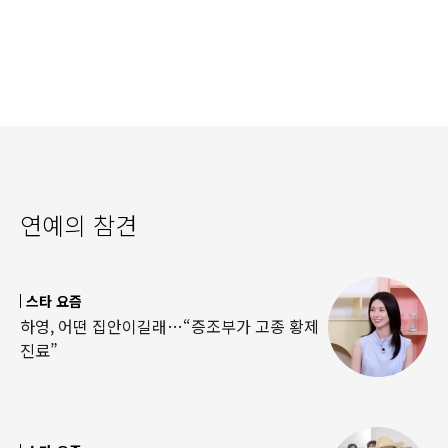
연예의 참견
스타 요즘
하영, 어떤 집안이길래…“증조부가 고종 황제
진료”