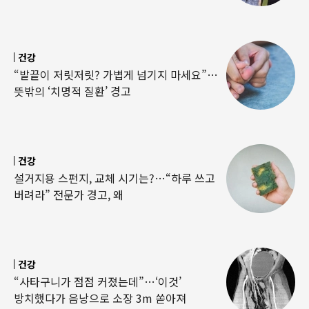
건강
“발끝이 저릿저릿? 가볍게 넘기지 마세요”…
뜻밖의 ‘치명적 질환’ 경고
건강
설거지용 스펀지, 교체 시기는?…“하루 쓰고
버려라” 전문가 경고, 왜
건강
“사타구니가 점점 커졌는데”…‘이것’
방치했다가 음낭으로 소장 3m 쏟아져