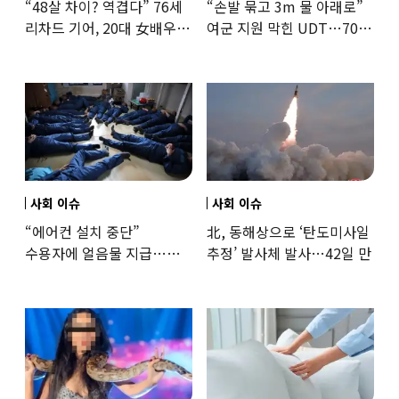
“48살 차이? 역겹다” 76세
“손발 묶고 3m 물 아래로”
리차드 기어, 20대 女배우와
여군 지원 막힌 UDT…707
‘로맨스물’…“손녀뻘” 비난
출신 女유튜버, 직접
훈련해보
사회 이슈
사회 이슈
“에어컨 설치 중단”
北, 동해상으로 ‘탄도미사일
수용자에 얼음물 지급…
추정’ 발사체 발사…42일 만
37도까지 치솟은 교도소
상황