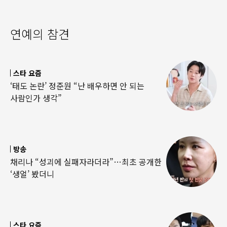
연예의 참견
스타 요즘
‘태도 논란’ 정준원 “난 배우하면 안 되는
사람인가 생각”
방송
채리나 “성괴에 실패자라더라”…최초 공개한
‘생얼’ 봤더니
스타 요즘