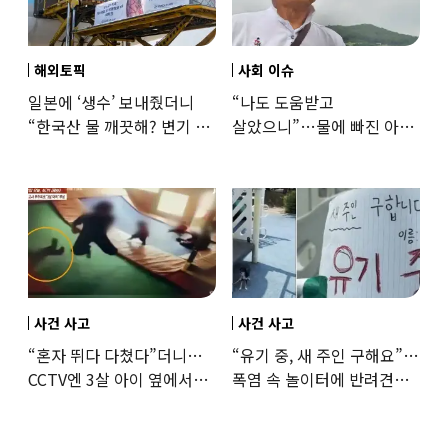
해외토픽
사회 이슈
일본에 ‘생수’ 보내줬더니
“나도 도움받고
“한국산 물 깨끗해? 변기 물
살았으니”…물에 빠진 아이
떠올라”…“日정부보다
구한 65세, 포상금까지
낫다” 감사
나눴다
사건 사고
사건 사고
“혼자 뛰다 다쳤다”더니…
“유기 중, 새 주인 구해요”…
CCTV엔 3살 아이 옆에서
폭염 속 놀이터에 반려견
점프한 교사 포착
묶어놓고 떠난 30대女