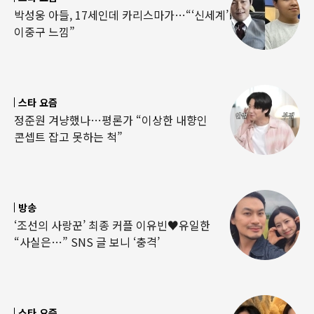
박성웅 아들, 17세인데 카리스마가…“‘신세계’
이중구 느낌”
스타 요즘
정준원 겨냥했나…평론가 “이상한 내향인
콘셉트 잡고 못하는 척”
방송
‘조선의 사랑꾼’ 최종 커플 이유빈♥유일한
“사실은…” SNS 글 보니 ‘충격’
스타 요즘