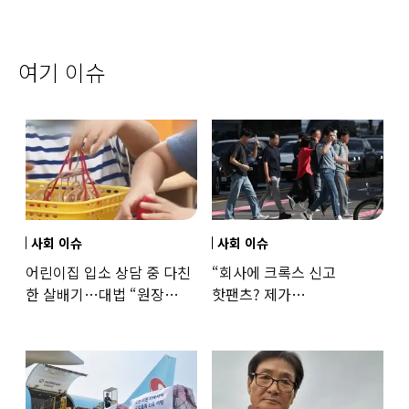
여기 이슈
사회 이슈
사회 이슈
어린이집 입소 상담 중 다친
“회사에 크록스 신고
한 살배기…대법 “원장
핫팬츠? 제가
과실”
꼰대인가요”…출근 복장
어디까지 괜찮을까