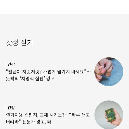
갓생 살기
건강
“발끝이 저릿저릿? 가볍게 넘기지 마세요”…
뜻밖의 ‘치명적 질환’ 경고
건강
설거지용 스펀지, 교체 시기는?…“하루 쓰고
버려라” 전문가 경고, 왜