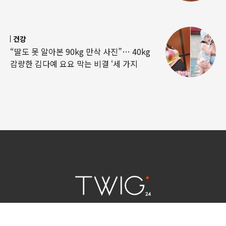
건강
“딸도 못 알아본 90kg 만삭 사진”… 40kg
감량한 김다예 요요 막는 비결 ‘세 가지
연예 소식
|
사회 이슈
|
라이프