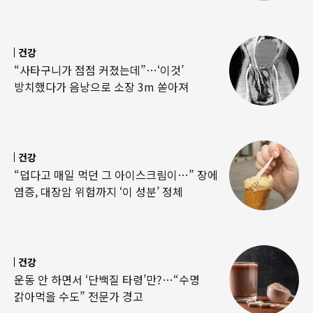
건강
“사타구니가 점점 커졌는데”…‘이것’
방치했다가 음낭으로 소장 3m 쏟아져
건강
“덥다고 매일 먹던 그 아이스크림이…” 장에
염증, 대장암 위험까지 ‘이 성분’ 정체
건강
운동 안 하면서 ‘단백질 타령’만?…“수명
갉아먹을 수도” 전문가 경고