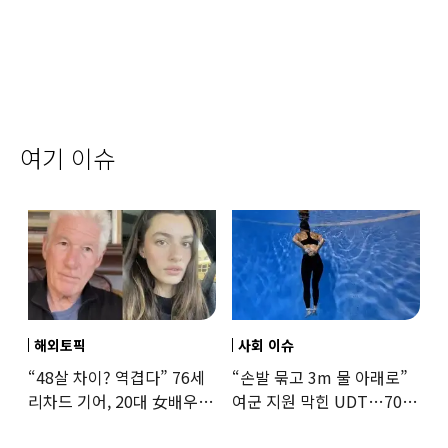
여기 이슈
해외토픽
사회 이슈
“48살 차이? 역겹다” 76세
“손발 묶고 3m 물 아래로”
리차드 기어, 20대 女배우와
여군 지원 막힌 UDT…707
‘로맨스물’…“손녀뻘” 비난
출신 女유튜버, 직접