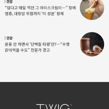
건강
“덥다고 매일 먹던 그 아이스크림이…” 장에
염증, 대장암 위험까지 ‘이 성분’ 정체
건강
운동 안 하면서 ‘단백질 타령’만?…“수명
갉아먹을 수도” 전문가 경고