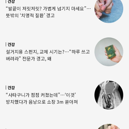
건강
“발끝이 저릿저릿? 가볍게 넘기지 마세요”…
뜻밖의 ‘치명적 질환’ 경고
건강
설거지용 스펀지, 교체 시기는?…“하루 쓰고
버려라” 전문가 경고, 왜
건강
“사타구니가 점점 커졌는데”…‘이것’
방치했다가 음낭으로 소장 3m 쏟아져