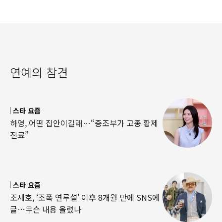
연예의 참견
스타 요즘
하영, 어떤 집안이길래…“증조부가 고종 황제
진료”
스타 요즘
조세호, ‘조폭 연루설’ 이후 8개월 만에 SNS에
글…무슨 내용 올렸나