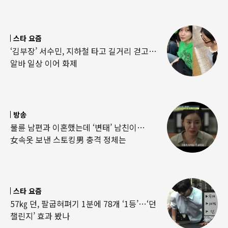
스타 요즘
‘김부장’ 서수민, 지하철 타고 길거리 걷고…
알바 일상 이어 화제
방송
불륜 남편과 이혼했는데 ‘변태’ 남친이…
女속옷 보낸 스토킹男 충격 정체는
스타 요즘
57㎏ 던, 팔굽혀펴기 1분에 78개 ‘1등’…‘던
챌린지’ 효과 봤나