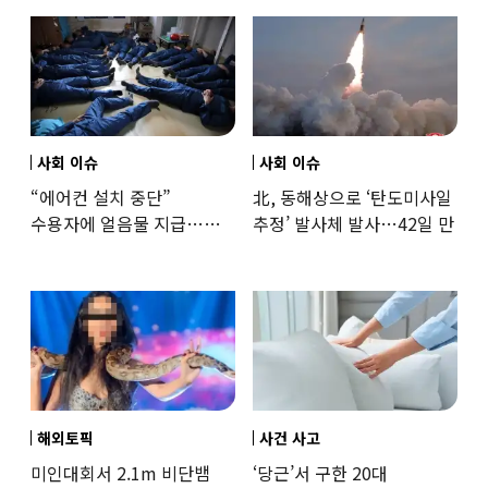
훈련해보
사회 이슈
사회 이슈
“에어컨 설치 중단”
北, 동해상으로 ‘탄도미사일
수용자에 얼음물 지급…
추정’ 발사체 발사…42일 만
37도까지 치솟은 교도소
상황
해외토픽
사건 사고
미인대회서 2.1m 비단뱀
‘당근’서 구한 20대