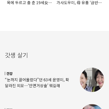
목에 두르고 춤 춘 19세女
가사도우미, 母 유품 ‘금반지
‘경악’…결국
·팔찌’ 훔쳐 녹였다
갓생 살기
건강
“눈까지 끌어올렸다”던 63세 윤영미, 확
달라진 외모…‘안면거상술’ 뭐길래