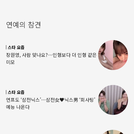
연예의 참견
스타 요즘
장원영, 사람 맞나요?…인형보다 더 인형 같은
미모
스타 요즘
연프도 ‘삼전닉스’…삼전女♥닉스男 ‘회사팅’
예능 나온다