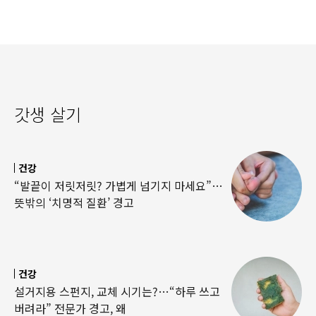
갓생 살기
건강
“발끝이 저릿저릿? 가볍게 넘기지 마세요”…
뜻밖의 ‘치명적 질환’ 경고
건강
설거지용 스펀지, 교체 시기는?…“하루 쓰고
버려라” 전문가 경고, 왜