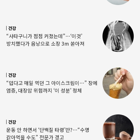
건강
“사타구니가 점점 커졌는데”…‘이것’
방치했다가 음낭으로 소장 3m 쏟아져
건강
“덥다고 매일 먹던 그 아이스크림이…” 장에
염증, 대장암 위험까지 ‘이 성분’ 정체
건강
운동 안 하면서 ‘단백질 타령’만?…“수명
갉아먹을 수도” 전문가 경고