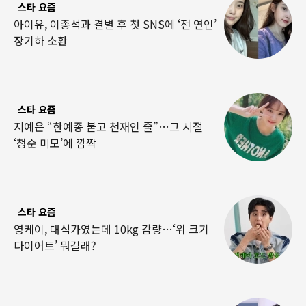
스타 요즘
아이유, 이종석과 결별 후 첫 SNS에 ‘전 연인’
장기하 소환
스타 요즘
지예은 “한예종 붙고 천재인 줄”…그 시절
‘청순 미모’에 깜짝
스타 요즘
영케이, 대식가였는데 10kg 감량…‘위 크기
다이어트’ 뭐길래?