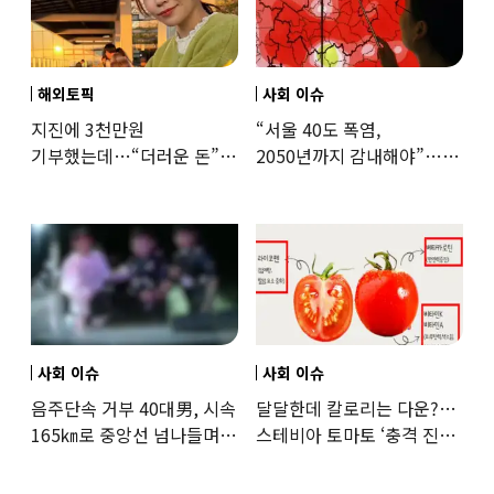
해외토픽
사회 이슈
지진에 3천만원
“서울 40도 폭염,
기부했는데…“더러운 돈”
2050년까지 감내해야”…
日여배우에 비난 쏟아진
기후학자의 경고
이유
사회 이슈
사회 이슈
음주단속 거부 40대男, 시속
달달한데 칼로리는 다운?…
165㎞로 중앙선 넘나들며
스테비아 토마토 ‘충격 진실’
도주… 추격전 끝 체포
드러났다