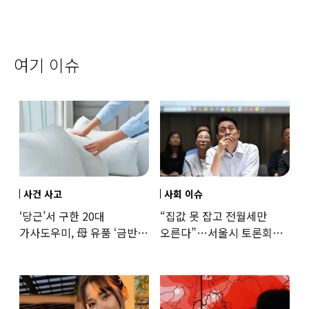
여기 이슈
사건 사고
사회 이슈
‘당근’서 구한 20대
“집값 못 잡고 전월세만
가사도우미, 母 유품 ‘금반지
오른다”…서울시 토론회서
·팔찌’ 훔쳐 녹였다
세제개편 우려 쏟아져