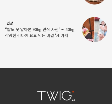
건강
“딸도 못 알아본 90kg 만삭 사진”… 40kg
감량한 김다예 요요 막는 비결 ‘세 가지
연예 소식
|
사회 이슈
|
라이프