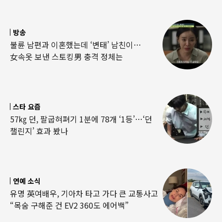
방송
불륜 남편과 이혼했는데 ‘변태’ 남친이…
女속옷 보낸 스토킹男 충격 정체는
스타 요즘
57㎏ 던, 팔굽혀펴기 1분에 78개 ‘1등’…‘던
챌린지’ 효과 봤나
연예 소식
유명 英여배우, 기아차 타고 가다 큰 교통사고
“목숨 구해준 건 EV2 360도 에어백”