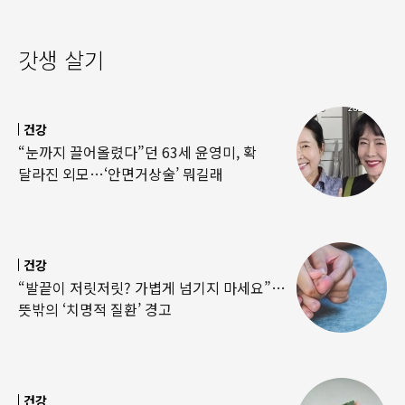
갓생 살기
건강
“눈까지 끌어올렸다”던 63세 윤영미, 확
달라진 외모…‘안면거상술’ 뭐길래
건강
“발끝이 저릿저릿? 가볍게 넘기지 마세요”…
뜻밖의 ‘치명적 질환’ 경고
건강