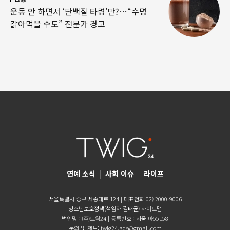
운동 안 하면서 ‘단백질 타령’만?…“수명
갉아먹을 수도” 전문가 경고
연예 소식
|
사회 이슈
|
라이프
서울특별시 중구 세종대로 124 | 대표전화 02) 2000-9006
청소년보호정책(책임자:김태균)
사이트맵
법인명 : (주)트윅24 | 등록번호 : 서울 아55158
문의 및 제보:
twig24.ads@gmail.com