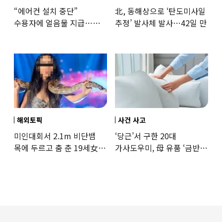
“에어컨 설치 중단”
北, 동해상으로 ‘탄도미사일
수용자에 얼음물 지급…
추정’ 발사체 발사…42일 만
37도까지 치솟은 교도소
상황
해외토픽
사건 사고
미인대회서 2.1m 비단뱀
‘당근’서 구한 20대
목에 두르고 춤 춘 19세女
가사도우미, 母 유품 ‘금반지
‘경악’…결국
·팔찌’ 훔쳐 녹였다