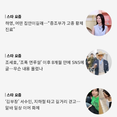
스타 요즘
하영, 어떤 집안이길래…“증조부가 고종 황제
진료”
스타 요즘
조세호, ‘조폭 연루설’ 이후 8개월 만에 SNS에
글…무슨 내용 올렸나
스타 요즘
‘김부장’ 서수민, 지하철 타고 길거리 걷고…
알바 일상 이어 화제