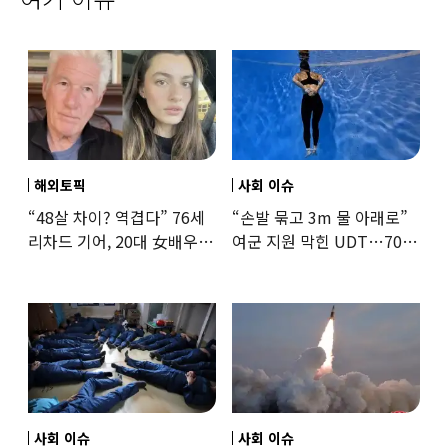
해외토픽
사회 이슈
“48살 차이? 역겹다” 76세
“손발 묶고 3m 물 아래로”
리차드 기어, 20대 女배우와
여군 지원 막힌 UDT…707
‘로맨스물’…“손녀뻘” 비난
출신 女유튜버, 직접
훈련해보
사회 이슈
사회 이슈