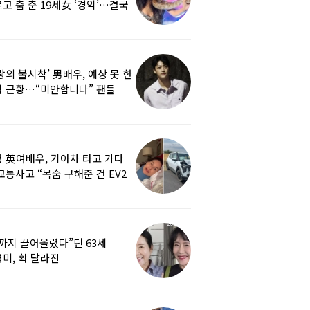
고 춤 춘 19세女 ‘경악’…결국
랑의 불시착’ 男배우, 예상 못 한
 근황…“미안합니다” 팬들
붕
 英여배우, 기아차 타고 가다
교통사고 “목숨 구해준 건 EV2
0도 에어백”
까지 끌어올렸다”던 63세
미, 확 달라진
…‘안면거상술’ 뭐길래