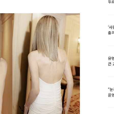
두르
‘사
충격
멘
유명
큰 
36
“눈
윤영
외모