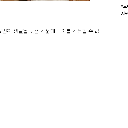
“손
지원
女유
7번째 생일을 맞은 가운데 나이를 가늠할 수 없