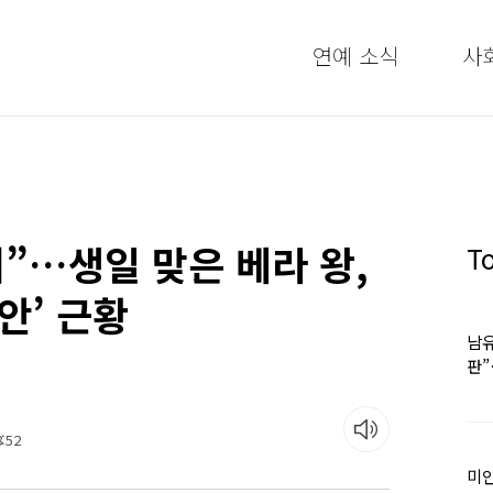
연예 소식
사
겨”…생일 맞은 베라 왕,
T
안’ 근황
남유
판
어
:52
미인