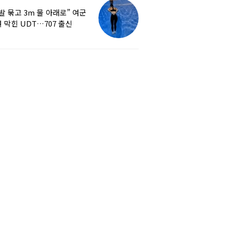
발 묶고 3m 물 아래로” 여군
 막힌 UDT…707 출신
튜버, 직접 훈련해보