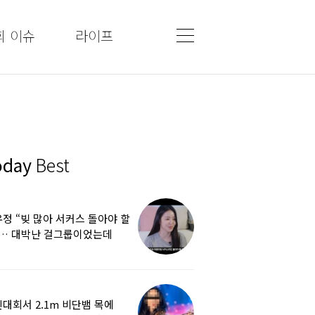
회 이슈
라이프
oday
Best
정 “빚 많아 서커스 돌아야 할
”… 대박난 걸그룹이었는데
쩌다
대회서 2.1m 비단뱀 목에