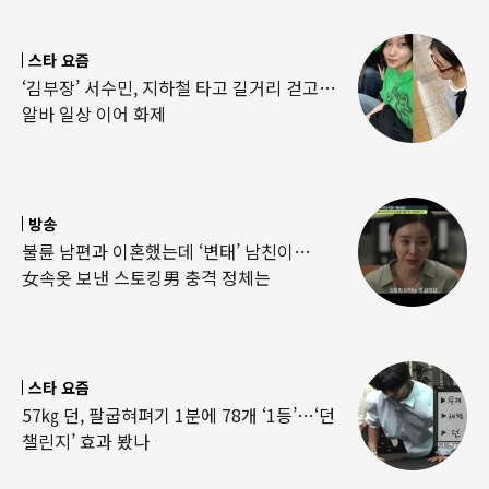
스타 요즘
‘김부장’ 서수민, 지하철 타고 길거리 걷고…
알바 일상 이어 화제
방송
불륜 남편과 이혼했는데 ‘변태’ 남친이…
女속옷 보낸 스토킹男 충격 정체는
스타 요즘
57㎏ 던, 팔굽혀펴기 1분에 78개 ‘1등’…‘던
챌린지’ 효과 봤나