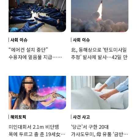
사회 이슈
사회 이슈
“에어컨 설치 중단”
北, 동해상으로 ‘탄도미사일
수용자에 얼음물 지급…
추정’ 발사체 발사…42일 만
37도까지 치솟은 교도소
상황
해외토픽
사건 사고
미인대회서 2.1m 비단뱀
‘당근’서 구한 20대
목에 두르고 춤 춘 19세女
가사도우미, 母 유품 ‘금반지