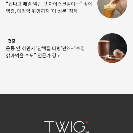
“덥다고 매일 먹던 그 아이스크림이…” 장에
염증, 대장암 위험까지 ‘이 성분’ 정체
건강
운동 안 하면서 ‘단백질 타령’만?…“수명
갉아먹을 수도” 전문가 경고