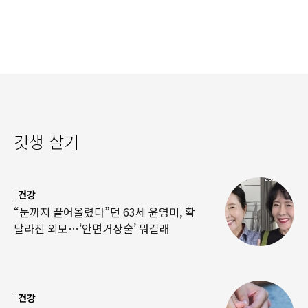
‘경악’…결국
·팔찌’ 훔쳐 녹였다
갓생 살기
건강
“눈까지 끌어올렸다”던 63세 윤영미, 확
달라진 외모…‘안면거상술’ 뭐길래
건강