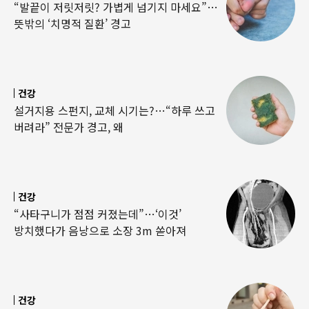
“발끝이 저릿저릿? 가볍게 넘기지 마세요”…
뜻밖의 ‘치명적 질환’ 경고
건강
설거지용 스펀지, 교체 시기는?…“하루 쓰고
버려라” 전문가 경고, 왜
건강
“사타구니가 점점 커졌는데”…‘이것’
방치했다가 음낭으로 소장 3m 쏟아져
건강