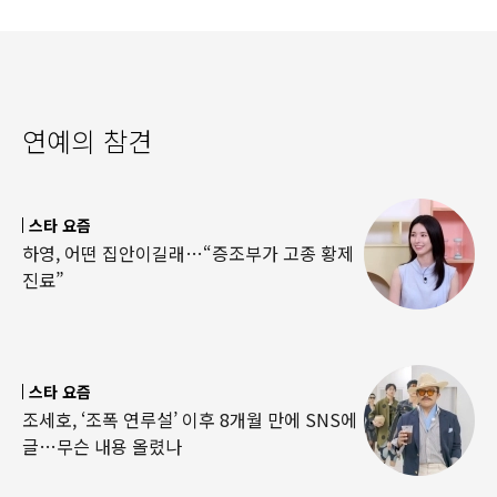
연예의 참견
스타 요즘
하영, 어떤 집안이길래…“증조부가 고종 황제
진료”
스타 요즘
조세호, ‘조폭 연루설’ 이후 8개월 만에 SNS에
글…무슨 내용 올렸나