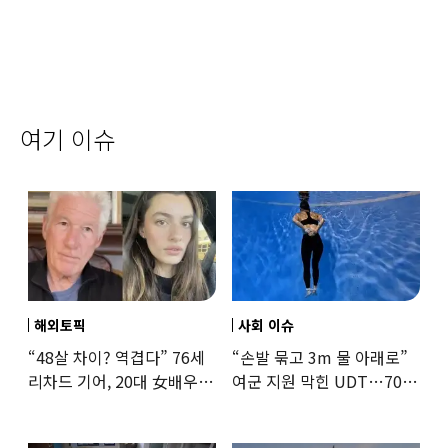
여기 이슈
해외토픽
사회 이슈
“48살 차이? 역겹다” 76세
“손발 묶고 3m 물 아래로”
리차드 기어, 20대 女배우와
여군 지원 막힌 UDT…707
‘로맨스물’…“손녀뻘” 비난
출신 女유튜버, 직접
훈련해보