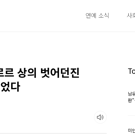
연예 소식
사
르르 상의 벗어던진
T
있었다
남유
판
어
미인