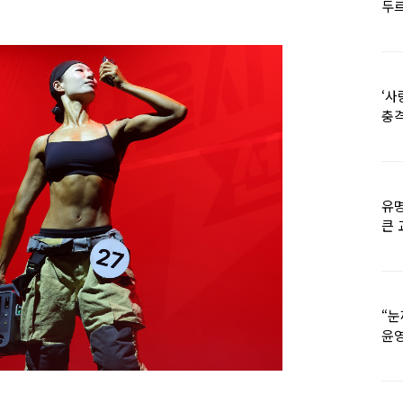
두르
‘사
충격
멘
유명
큰 
36
“눈
윤영
외모