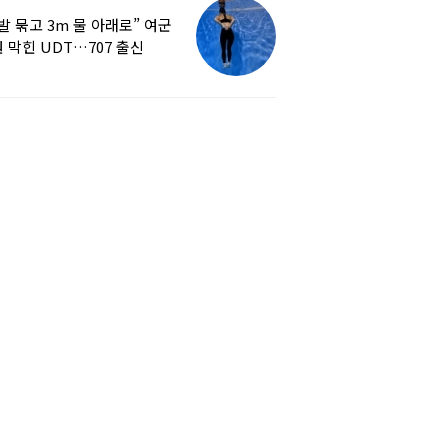
발 묶고 3m 물 아래로” 여군
 막힌 UDT…707 출신
튜버, 직접 훈련해보