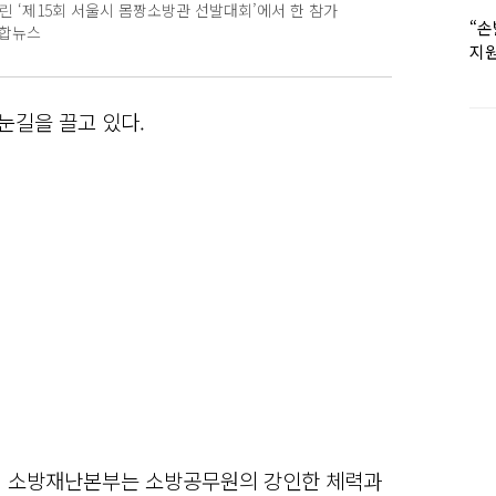
린 ‘제15회 서울시 몸짱소방관 선발대회’에서 한 참가
“손
 연합뉴스
지원
女유
눈길을 끌고 있다.
시 소방재난본부는 소방공무원의 강인한 체력과