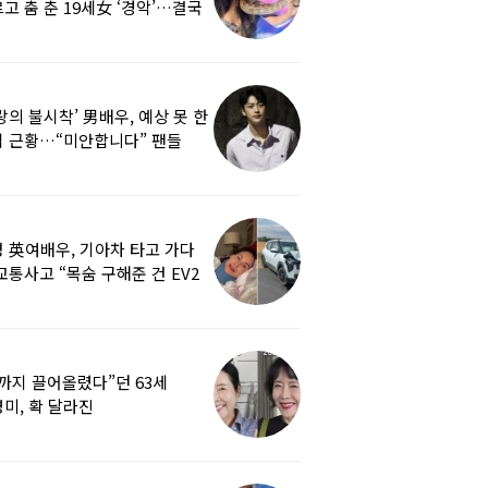
고 춤 춘 19세女 ‘경악’…결국
랑의 불시착’ 男배우, 예상 못 한
 근황…“미안합니다” 팬들
붕
 英여배우, 기아차 타고 가다
교통사고 “목숨 구해준 건 EV2
0도 에어백”
까지 끌어올렸다”던 63세
미, 확 달라진
…‘안면거상술’ 뭐길래