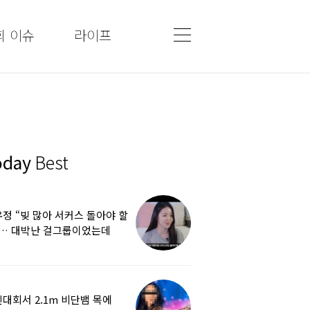
회 이슈
라이프
oday
Best
정 “빚 많아 서커스 돌아야 할
”… 대박난 걸그룹이었는데
쩌다
대회서 2.1m 비단뱀 목에