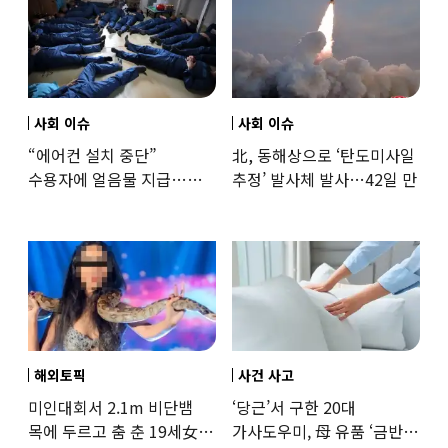
사회 이슈
사회 이슈
“에어컨 설치 중단”
北, 동해상으로 ‘탄도미사일
수용자에 얼음물 지급…
추정’ 발사체 발사…42일 만
37도까지 치솟은 교도소
상황
해외토픽
사건 사고
미인대회서 2.1m 비단뱀
‘당근’서 구한 20대
목에 두르고 춤 춘 19세女
가사도우미, 母 유품 ‘금반지