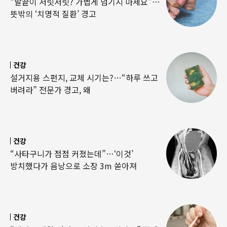
“발끝이 저릿저릿? 가볍게 넘기지 마세요”…
뜻밖의 ‘치명적 질환’ 경고
건강
설거지용 스펀지, 교체 시기는?…“하루 쓰고
버려라” 전문가 경고, 왜
건강
“사타구니가 점점 커졌는데”…‘이것’
방치했다가 음낭으로 소장 3m 쏟아져
건강