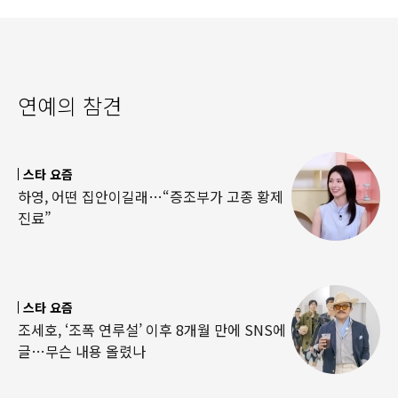
연예의 참견
스타 요즘
하영, 어떤 집안이길래…“증조부가 고종 황제
진료”
스타 요즘
조세호, ‘조폭 연루설’ 이후 8개월 만에 SNS에
글…무슨 내용 올렸나