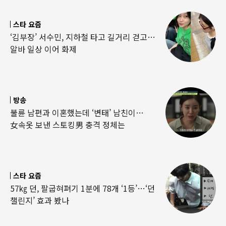
스타 요즘
‘김부장’ 서수민, 지하철 타고 길거리 걷고…
알바 일상 이어 화제
방송
불륜 남편과 이혼했는데 ‘변태’ 남친이…
女속옷 보낸 스토킹男 충격 정체는
스타 요즘
57㎏ 던, 팔굽혀펴기 1분에 78개 ‘1등’…‘던
챌린지’ 효과 봤나