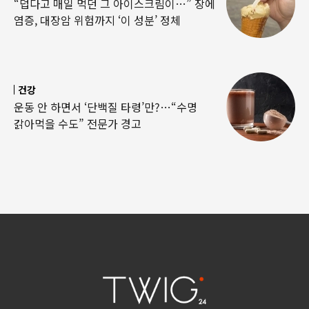
“덥다고 매일 먹던 그 아이스크림이…” 장에
염증, 대장암 위험까지 ‘이 성분’ 정체
건강
운동 안 하면서 ‘단백질 타령’만?…“수명
갉아먹을 수도” 전문가 경고