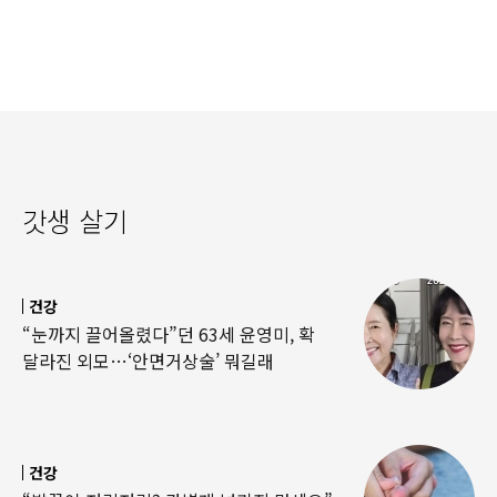
‘경악’…결국
·팔찌’ 훔쳐 녹였다
갓생 살기
건강
“눈까지 끌어올렸다”던 63세 윤영미, 확
달라진 외모…‘안면거상술’ 뭐길래
건강