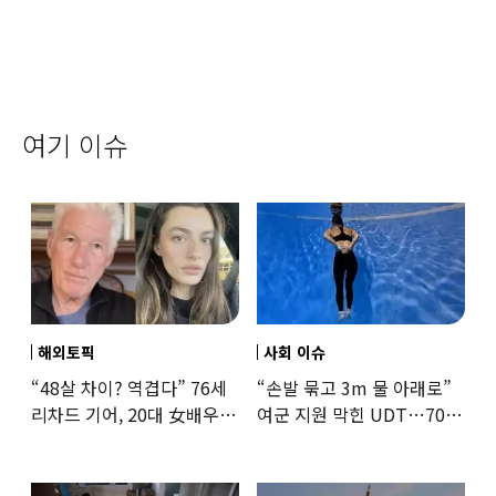
여기 이슈
해외토픽
사회 이슈
“48살 차이? 역겹다” 76세
“손발 묶고 3m 물 아래로”
리차드 기어, 20대 女배우와
여군 지원 막힌 UDT…707
‘로맨스물’…“손녀뻘” 비난
출신 女유튜버, 직접
훈련해보