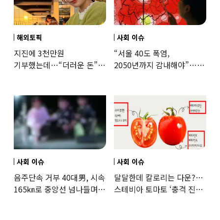
해외토픽
사회 이슈
지진에 3천만원
“서울 40도 폭염,
기부했는데…“더러운 돈”
2050년까지 감내해야”…
日여배우에 비난 쏟아진
기후학자의 경고
이유
사회 이슈
사회 이슈
음주단속 거부 40대男, 시속
달달한데 칼로리는 다운?…
165㎞로 중앙선 넘나들며
스테비아 토마토 ‘충격 진실’
도주… 추격전 끝 체포
드러났다