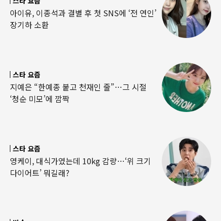
스타 요즘
아이유, 이종석과 결별 후 첫 SNS에 ‘전 연인’
장기하 소환
스타 요즘
지예은 “한예종 붙고 천재인 줄”…그 시절
‘청순 미모’에 깜짝
스타 요즘
영케이, 대식가였는데 10kg 감량…‘위 크기
다이어트’ 뭐길래?