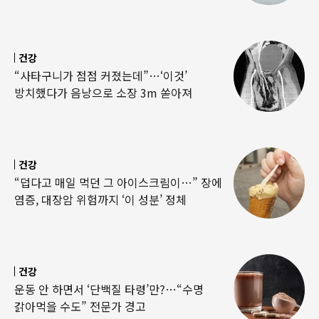
건강
“사타구니가 점점 커졌는데”…‘이것’
방치했다가 음낭으로 소장 3m 쏟아져
건강
“덥다고 매일 먹던 그 아이스크림이…” 장에
염증, 대장암 위험까지 ‘이 성분’ 정체
건강
운동 안 하면서 ‘단백질 타령’만?…“수명
갉아먹을 수도” 전문가 경고