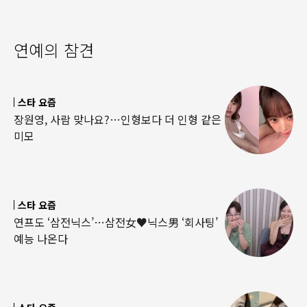
연예의 참견
스타 요즘
장원영, 사람 맞나요?…인형보다 더 인형 같은
미모
스타 요즘
연프도 ‘삼전닉스’…삼전女♥닉스男 ‘회사팅’
예능 나온다