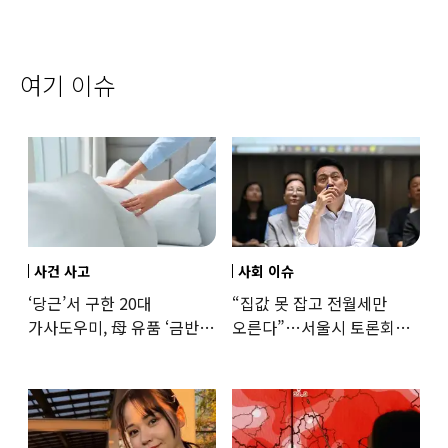
여기 이슈
사건 사고
사회 이슈
‘당근’서 구한 20대
“집값 못 잡고 전월세만
가사도우미, 母 유품 ‘금반지
오른다”…서울시 토론회서
·팔찌’ 훔쳐 녹였다
세제개편 우려 쏟아져