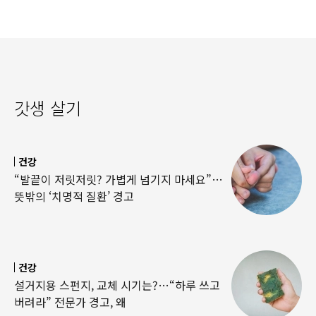
갓생 살기
건강
“발끝이 저릿저릿? 가볍게 넘기지 마세요”…
뜻밖의 ‘치명적 질환’ 경고
건강
설거지용 스펀지, 교체 시기는?…“하루 쓰고
버려라” 전문가 경고, 왜