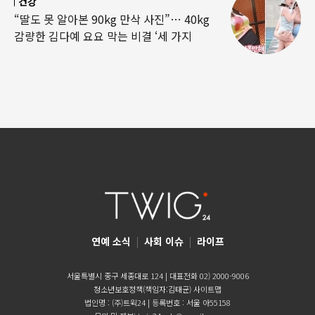
건강
“딸도 못 알아본 90kg 만삭 사진”… 40kg
감량한 김다예 요요 막는 비결 ‘세 가지
연예 소식
|
사회 이슈
|
라이프
서울특별시 중구 세종대로 124 | 대표전화 02) 2000-9006
청소년보호정책(책임자:김태균)
사이트맵
법인명 : (주)트윅24 | 등록번호 : 서울 아55158