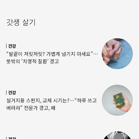
갓생 살기
건강
“발끝이 저릿저릿? 가볍게 넘기지 마세요”…
뜻밖의 ‘치명적 질환’ 경고
건강
설거지용 스펀지, 교체 시기는?…“하루 쓰고
버려라” 전문가 경고, 왜
건강