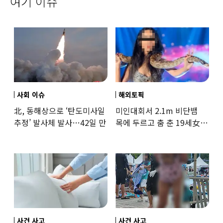
여기 이슈
사회 이슈
해외토픽
北, 동해상으로 ‘탄도미사일
미인대회서 2.1m 비단뱀
추정’ 발사체 발사…42일 만
목에 두르고 춤 춘 19세女
‘경악’…결국
사건 사고
사건 사고