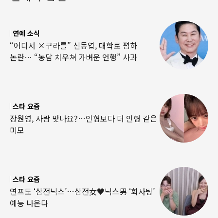
연예 소식
“어디서 ×구라를” 신동엽, 대학로 폄하
논란… “농담 치우쳐 가벼운 언행” 사과
스타 요즘
장원영, 사람 맞나요?…인형보다 더 인형 같은
미모
스타 요즘
연프도 ‘삼전닉스’…삼전女♥닉스男 ‘회사팅’
예능 나온다