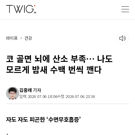
라이프
>
건강
코 골면 뇌에 산소 부족… 나도
모르게 밤새 수백 번씩 깬다
김중래
기자
입력 2026 07 06 18:06
수정 2026 07 06 23:36
자도 자도 피곤한 ‘수면무호흡증’