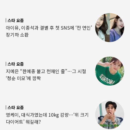
스타 요즘
아이유, 이종석과 결별 후 첫 SNS에 ‘전 연인’
장기하 소환
스타 요즘
지예은 “한예종 붙고 천재인 줄”…그 시절
‘청순 미모’에 깜짝
스타 요즘
영케이, 대식가였는데 10kg 감량…‘위 크기
다이어트’ 뭐길래?