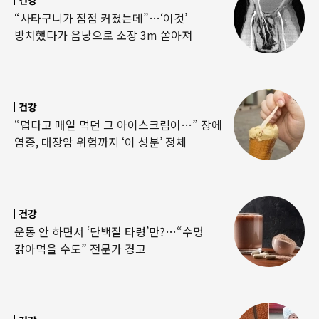
“사타구니가 점점 커졌는데”…‘이것’
방치했다가 음낭으로 소장 3m 쏟아져
건강
“덥다고 매일 먹던 그 아이스크림이…” 장에
염증, 대장암 위험까지 ‘이 성분’ 정체
건강
운동 안 하면서 ‘단백질 타령’만?…“수명
갉아먹을 수도” 전문가 경고