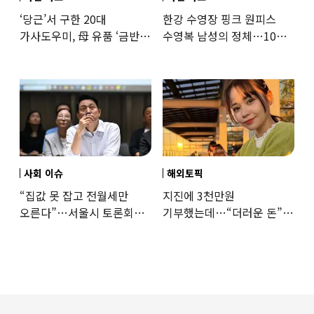
‘당근’서 구한 20대
한강 수영장 핑크 원피스
가사도우미, 母 유품 ‘금반지
수영복 남성의 정체…10대
·팔찌’ 훔쳐 녹였다
성매수 전 시의원의 소름
돋는 제안
사회 이슈
해외토픽
“집값 못 잡고 전월세만
지진에 3천만원
오른다”…서울시 토론회서
기부했는데…“더러운 돈”
세제개편 우려 쏟아져
日여배우에 비난 쏟아진
이유