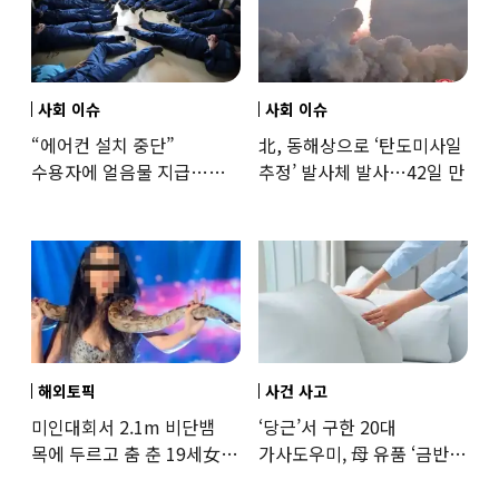
사회 이슈
사회 이슈
“에어컨 설치 중단”
北, 동해상으로 ‘탄도미사일
수용자에 얼음물 지급…
추정’ 발사체 발사…42일 만
37도까지 치솟은 교도소
상황
해외토픽
사건 사고
미인대회서 2.1m 비단뱀
‘당근’서 구한 20대
목에 두르고 춤 춘 19세女
가사도우미, 母 유품 ‘금반지
‘경악’…결국
·팔찌’ 훔쳐 녹였다