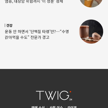
염증, 대장암 위험까지 ‘이 성분’ 정체
건강
운동 안 하면서 ‘단백질 타령’만?…“수명
갉아먹을 수도” 전문가 경고
연예 소식
|
사회 이슈
|
라이프