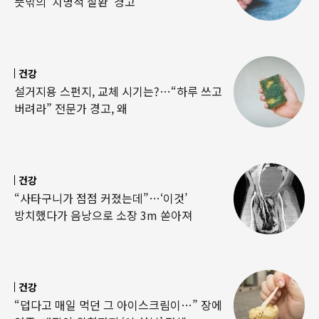
뜻밖의 ‘치명적 질환’ 경고
건강
설거지용 스펀지, 교체 시기는?…“하루 쓰고
버려라” 전문가 경고, 왜
건강
“사타구니가 점점 커졌는데”…‘이것’
방치했다가 음낭으로 소장 3m 쏟아져
건강
“덥다고 매일 먹던 그 아이스크림이…” 장에