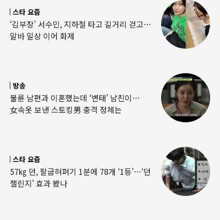
스타 요즘
‘김부장’ 서수민, 지하철 타고 길거리 걷고…
알바 일상 이어 화제
방송
불륜 남편과 이혼했는데 ‘변태’ 남친이…
女속옷 보낸 스토킹男 충격 정체는
스타 요즘
57㎏ 던, 팔굽혀펴기 1분에 78개 ‘1등’…‘던
챌린지’ 효과 봤나