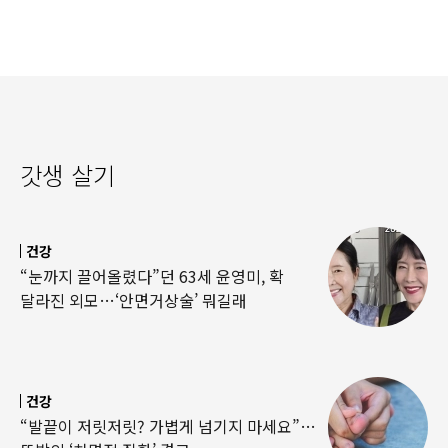
갓생 살기
건강
“눈까지 끌어올렸다”던 63세 윤영미, 확
달라진 외모…‘안면거상술’ 뭐길래
건강
“발끝이 저릿저릿? 가볍게 넘기지 마세요”…