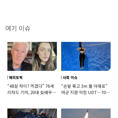
여기 이슈
해외토픽
사회 이슈
“48살 차이? 역겹다” 76세
“손발 묶고 3m 물 아래로”
리차드 기어, 20대 女배우와
여군 지원 막힌 UDT…707
‘로맨스물’…“손녀뻘” 비난
출신 女유튜버, 직접
훈련해보