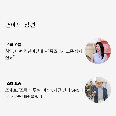
연예의 참견
스타 요즘
하영, 어떤 집안이길래…“증조부가 고종 황제
진료”
스타 요즘
조세호, ‘조폭 연루설’ 이후 8개월 만에 SNS에
글…무슨 내용 올렸나