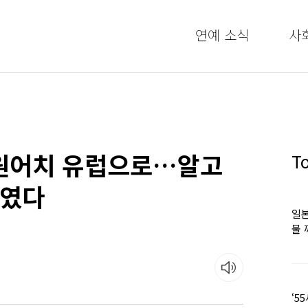
연예 소식
사
만원어치 유럽으로…알고
T
’였다
일본
물 
떠올
‘5