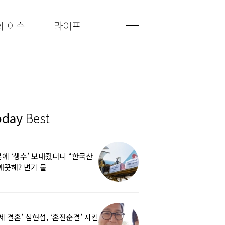
회 이슈
라이프
oday
Best
에 ‘생수’ 보내줬더니 “한국산
깨끗해? 변기 물
라”…“日정부보다 낫다” 감사
5세 결혼’ 심현섭, ‘혼전순결’ 지킨