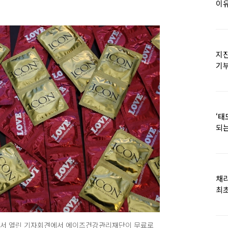
이유
지진
기
日
‘태
되는
채
최초
에서 열린 기자회견에서 에이즈건강관리재단이 무료로