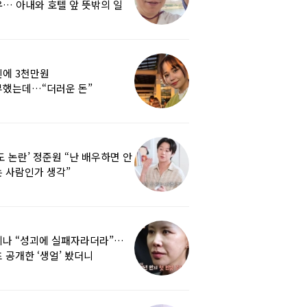
… 아내와 호텔 앞 뜻밖의 일
에 3천만원
부했는데…“더러운 돈”
여배우에 비난 쏟아진 이유
도 논란’ 정준원 “난 배우하면 안
 사람인가 생각”
리나 “성괴에 실패자라더라”…
 공개한 ‘생얼’ 봤더니