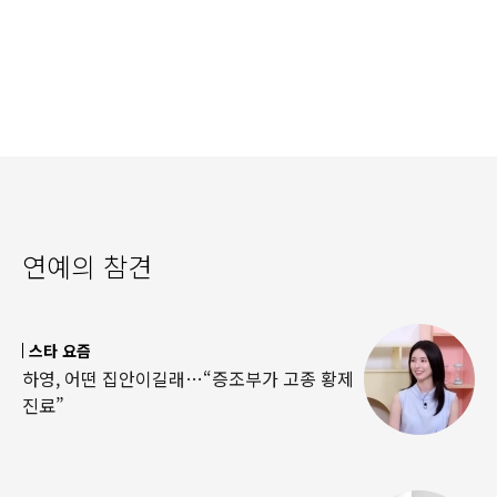
연예의 참견
스타 요즘
하영, 어떤 집안이길래…“증조부가 고종 황제
진료”