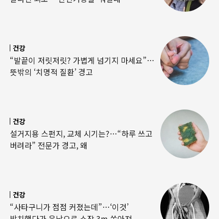
건강
“발끝이 저릿저릿? 가볍게 넘기지 마세요”…
뜻밖의 ‘치명적 질환’ 경고
건강
설거지용 스펀지, 교체 시기는?…“하루 쓰고
버려라” 전문가 경고, 왜
건강
“사타구니가 점점 커졌는데”…‘이것’
방치했다가 음낭으로 소장 3m 쏟아져