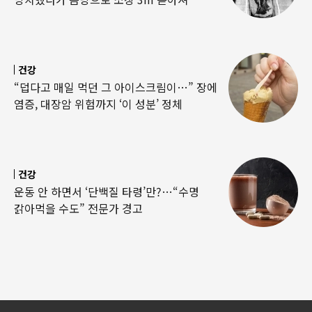
건강
“덥다고 매일 먹던 그 아이스크림이…” 장에
염증, 대장암 위험까지 ‘이 성분’ 정체
건강
운동 안 하면서 ‘단백질 타령’만?…“수명
갉아먹을 수도” 전문가 경고