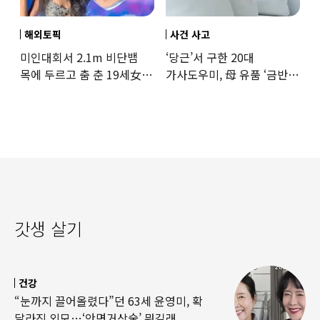
해외토픽
사건 사고
미인대회서 2.1m 비단뱀
‘당근’서 구한 20대
목에 두르고 춤 춘 19세女
가사도우미, 母 유품 ‘금반지
‘경악’…결국
·팔찌’ 훔쳐 녹였다
갓생 살기
건강
“눈까지 끌어올렸다”던 63세 윤영미, 확
달라진 외모…‘안면거상술’ 뭐길래