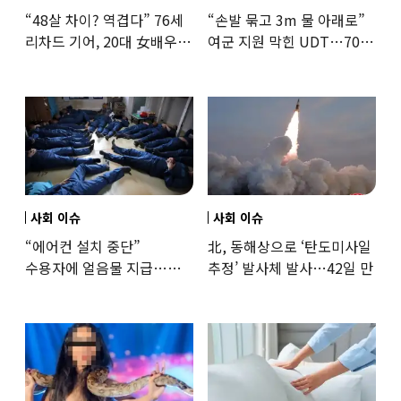
“48살 차이? 역겹다” 76세
“손발 묶고 3m 물 아래로”
리차드 기어, 20대 女배우와
여군 지원 막힌 UDT…707
‘로맨스물’…“손녀뻘” 비난
출신 女유튜버, 직접
훈련해보
사회 이슈
사회 이슈
“에어컨 설치 중단”
北, 동해상으로 ‘탄도미사일
수용자에 얼음물 지급…
추정’ 발사체 발사…42일 만
37도까지 치솟은 교도소
상황