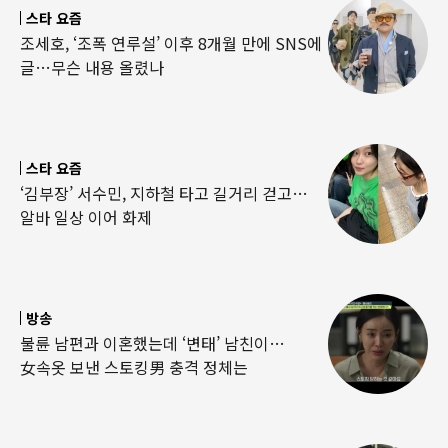
스타 요즘
조세호, ‘조폭 연루설’ 이후 8개월 만에 SNS에
글…무슨 내용 올렸나
스타 요즘
‘김부장’ 서수민, 지하철 타고 길거리 걷고…
알바 일상 이어 화제
방송
불륜 남편과 이혼했는데 ‘변태’ 남친이…
女속옷 보낸 스토킹男 충격 정체는