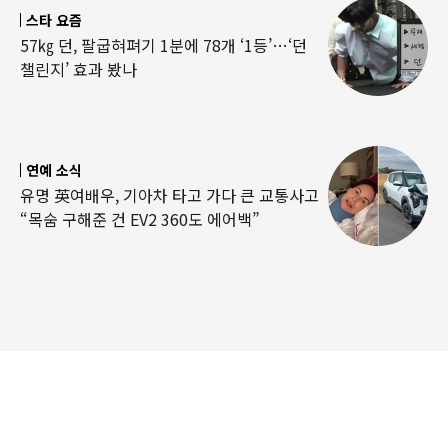
스타 요즘
57㎏ 던, 팔굽혀펴기 1분에 78개 ‘1등’…‘던
챌린지’ 효과 봤나
연예 소식
유명 英여배우, 기아차 타고 가다 큰 교통사고
“목숨 구해준 건 EV2 360도 에어백”