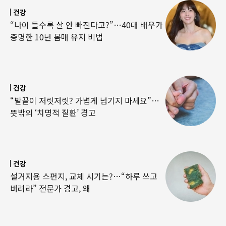
건강
“나이 들수록 살 안 빠진다고?”…40대 배우가
증명한 10년 몸매 유지 비법
건강
“발끝이 저릿저릿? 가볍게 넘기지 마세요”…
뜻밖의 ‘치명적 질환’ 경고
건강
설거지용 스펀지, 교체 시기는?…“하루 쓰고
버려라” 전문가 경고, 왜