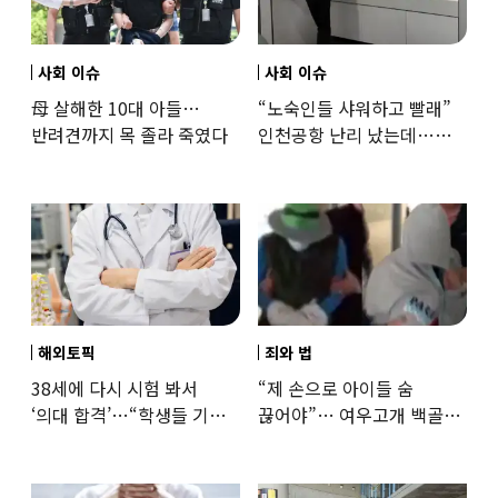
사회 이슈
사회 이슈
母 살해한 10대 아들…
“노숙인들 샤워하고 빨래”
반려견까지 목 졸라 죽였다
인천공항 난리 났는데…
인권단체 “공공기관 책무”
해외토픽
죄와 법
38세에 다시 시험 봐서
“제 손으로 아이들 숨
‘의대 합격’…“학생들 기회
끊어야”… 여우고개 백골
뺏는 것” 갑론을박
자매 비정한 천륜