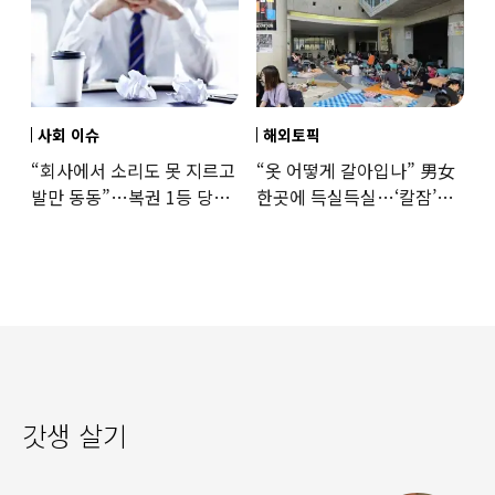
사회 이슈
해외토픽
“회사에서 소리도 못 지르고
“옷 어떻게 갈아입나” 男女
발만 동동”…복권 1등 당첨
한곳에 득실득실…‘칼잠’
‘깜짝 사연’
잔다
갓생 살기