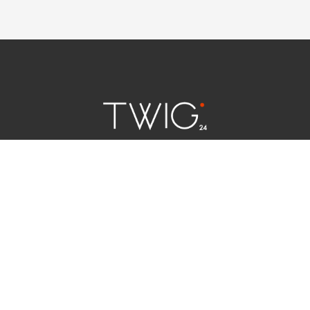
연예 소식
|
사회 이슈
|
라이프
서울특별시 중구 세종대로 124 | 대표전화 02) 2000-9006
청소년보호정책(책임자:김태균)
사이트맵
법인명 : (주)트윅24 | 등록번호 : 서울 아55158
문의 및 제보:
twig24.ads@gmail.com
Copyright ⓒ TWIG24 All rights reserved